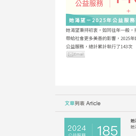
她渴望－2025年公益服
與感謝
她渴望秉持初衷，如同往年一般，
帶給社會更多美善的影響，2025
公益服務，總計累計執行了143次
她
她