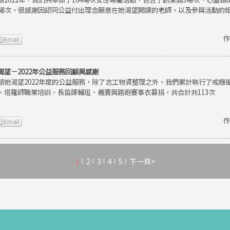
9場次，很感謝因認同公益付出理念願意在她渴望開課的老師，以及參與活動的
作
渴望－2022年公益服務回顧與感謝
顧她渴望2022年度的公益服務，除了志工物資整理之外，我們累計執行了戒癮
、塔羅師職業培訓、長笛課輔班、義賣與路跑賽事衣募捐，共合計共113次
作
1
2
3
4
5
下一頁>