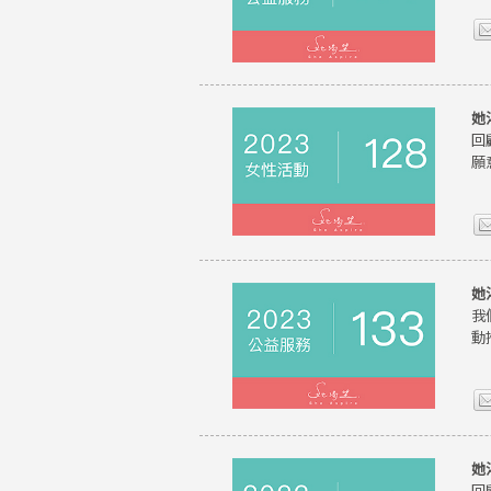
她
回
願
她
我
動
她
回