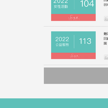
8
她
回
團