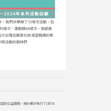
－2024年系列活動回顧
4年，我們共舉辦了73場次活動，包
類9場次、運動類64場次，很感謝
益付出理念願意在她渴望開課的老
參與活動的姐妹們
望的公益服務，總計累計執行了185次