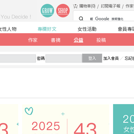
購物車(
0
)
訂閱電子報
作家
女性人物
專欄好文
女性活動
會員專
作家
書摘
公益
投稿
密碼
登入
加入會員
／
忘記