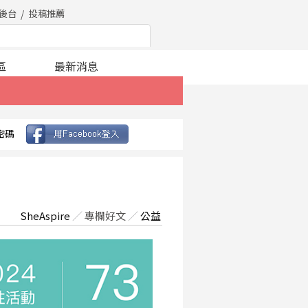
後台
投稿推薦
區
最新消息
密碼
SheAspire
／
專欄好文
／
公益