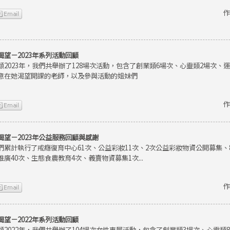
作
渴望－2023年系列活動回顧
顧2023年，我們共舉辦了128場次活動，包含了創業類6場次、心靈類2場次、
意在她渴望開課的老師，以及參與活動的姐妹們
作
渴望－2023年公益服務回顧與感謝
們累計執行了戒癮復育中心61次、公益彩妝11次、2次公益彩妝物資公開募集
推廣40次、生態食農教育4次、義賣物資募集1次...
作
渴望－2022年系列活動回顧
顧2022年，我們共舉辦了104場次女性專屬活動，包含了創業類3場次、心靈