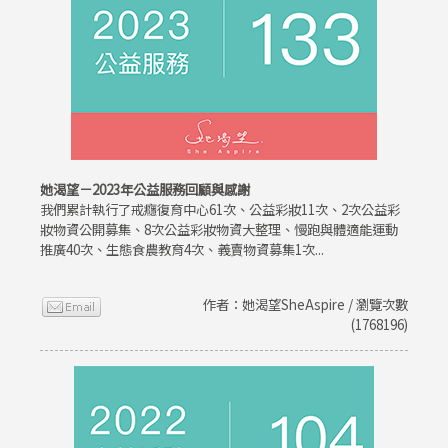
她渴望－2023年公益服務回顧與感謝
我們累計執行了戒癮復育中心61次、公益彩妝11次、2次公益彩
妝物資公開募集、8次公益彩妝物資大整理、慢跑與體適能運動
推廣40次、生態食農教育4次、義賣物資募集1次...
作者：她渴望SheAspire / 瀏覽次數
(1768196)