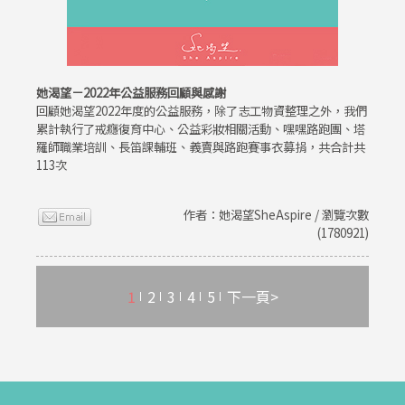
她渴望－2022年公益服務回顧與感謝
回顧她渴望2022年度的公益服務，除了志工物資整理之外，我們
累計執行了戒癮復育中心、公益彩妝相關活動、嘿嘿路跑團、塔
羅師職業培訓、長笛課輔班、義賣與路跑賽事衣募捐，共合計共
113次
作者：她渴望SheAspire / 瀏覽次數
(1780921)
1
2
3
4
5
下一頁>