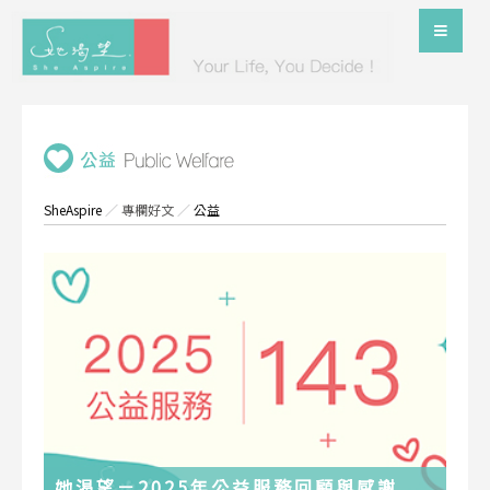
SheAspire
／
專欄好文
／
公益
她渴望－2025年公益服務回顧與感謝