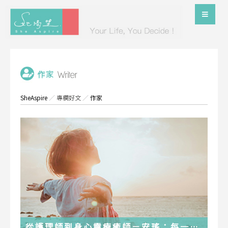
SheAspire
／
專欄好文
／
作家
從護理師到身心靈療癒師－安瑤：每一段