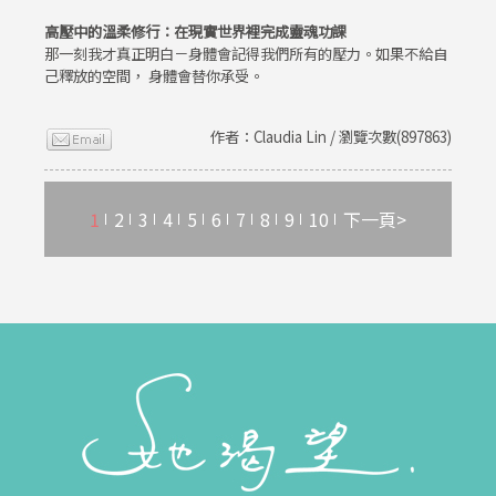
高壓中的溫柔修行：在現實世界裡完成靈魂功課
那一刻我才真正明白－身體會記得我們所有的壓力。如果不給自
己釋放的空間， 身體會替你承受。
作者：Claudia Lin / 瀏覽次數(897863)
1
2
3
4
5
6
7
8
9
10
下一頁>