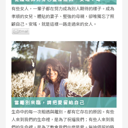
低谷，都能成為重生的起點
有些女人，一輩子都在努力成為別人期待的樣子。成為
孝順的女兒、體貼的妻子、堅強的母親，卻唯獨忘了照
顧自己。安瑤，就是這樣一路走過來的女人。
當離別來臨，請把愛留給自己
生命中的每一次相遇與離別，都有它存在的原因。有些
人來到我們的生命裡，是為了祝福我們；有些人來到我
們的生命裡，是為了教會我們什麼是愛。無論停留的時