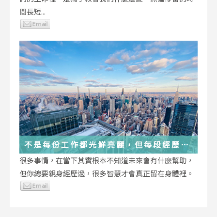
間長短...
不是每份工作都光鮮亮麗，但每段經歷都
在偷偷改變你
很多事情，在當下其實根本不知道未來會有什麼幫助，
但你總要親身經歷過，很多智慧才會真正留在身體裡。