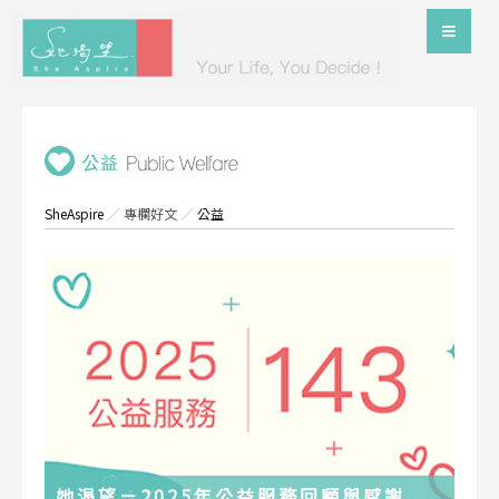
SheAspire
／
專欄好文
／
公益
她渴望－2025年公益服務回顧與感謝