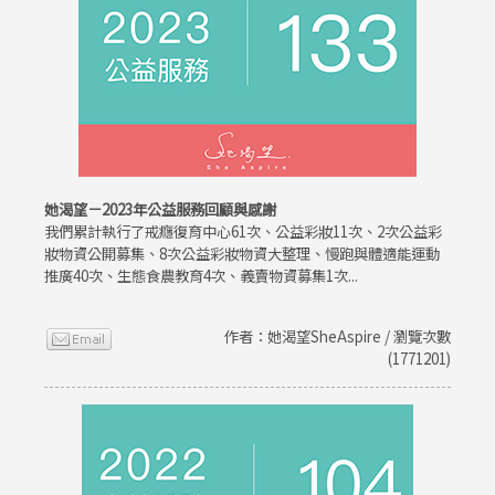
她渴望－2023年公益服務回顧與感謝
我們累計執行了戒癮復育中心61次、公益彩妝11次、2次公益彩
妝物資公開募集、8次公益彩妝物資大整理、慢跑與體適能運動
推廣40次、生態食農教育4次、義賣物資募集1次...
作者：她渴望SheAspire / 瀏覽次數
(1771201)