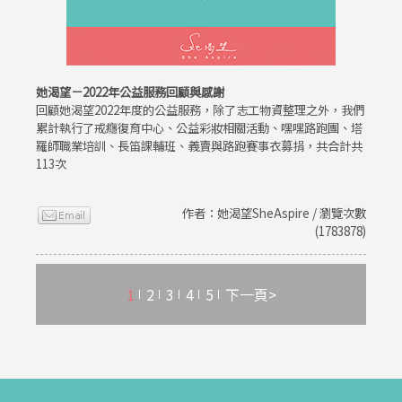
她渴望－2022年公益服務回顧與感謝
回顧她渴望2022年度的公益服務，除了志工物資整理之外，我們
累計執行了戒癮復育中心、公益彩妝相關活動、嘿嘿路跑團、塔
羅師職業培訓、長笛課輔班、義賣與路跑賽事衣募捐，共合計共
113次
作者：她渴望SheAspire / 瀏覽次數
(1783878)
1
2
3
4
5
下一頁>