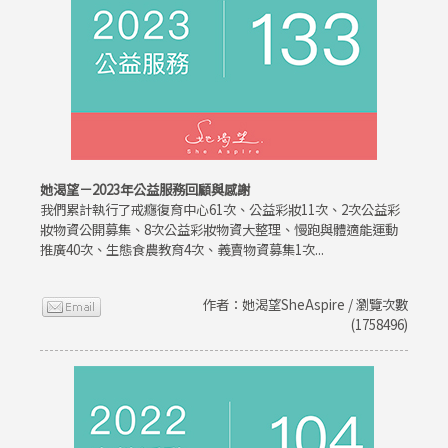
她渴望－2023年公益服務回顧與感謝
我們累計執行了戒癮復育中心61次、公益彩妝11次、2次公益彩
妝物資公開募集、8次公益彩妝物資大整理、慢跑與體適能運動
推廣40次、生態食農教育4次、義賣物資募集1次...
作者：她渴望SheAspire / 瀏覽次數
(1758496)