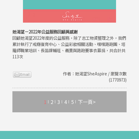
她渴望－2022年公益服務回顧與感謝
回顧她渴望2022年度的公益服務，除了志工物資整理之外，我們
累計執行了戒癮復育中心、公益彩妝相關活動、嘿嘿路跑團、塔
羅師職業培訓、長笛課輔班、義賣與路跑賽事衣募捐，共合計共
113次
作者：她渴望SheAspire / 瀏覽次數
(1770973)
1
2
3
4
5
下一頁>