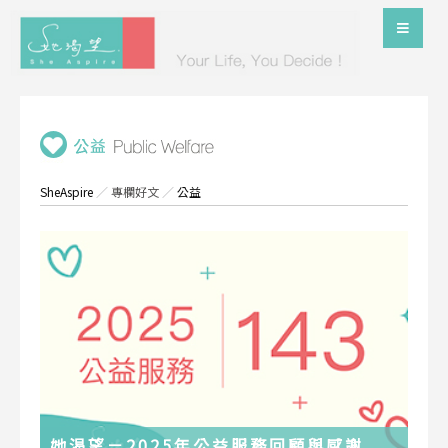
SheAspire
／
專欄好文
／
公益
她渴望－2025年公益服務回顧與感謝