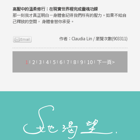
高壓中的溫柔修行：在現實世界裡完成靈魂功課
那一刻我才真正明白－身體會記得我們所有的壓力。如果不給自
己釋放的空間， 身體會替你承受。
作者：Claudia Lin / 瀏覽次數(903311)
1
2
3
4
5
6
7
8
9
10
下一頁>