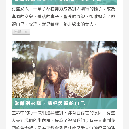
低谷，都能成為重生的起點
有些女人，一輩子都在努力成為別人期待的樣子。成為
孝順的女兒、體貼的妻子、堅強的母親，卻唯獨忘了照
顧自己。安瑤，就是這樣一路走過來的女人。
當離別來臨，請把愛留給自己
生命中的每一次相遇與離別，都有它存在的原因。有些
人來到我們的生命裡，是為了祝福我們；有些人來到我
們的生命裡，是為了教會我們什麼是愛。無論停留的時