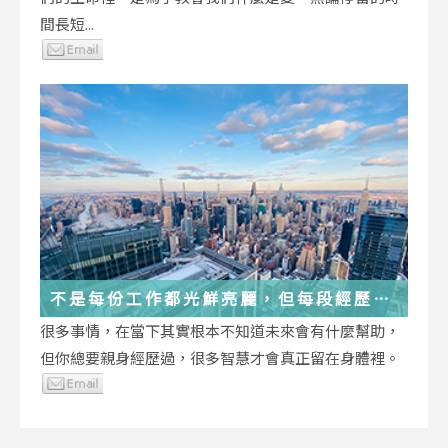
間長短...
不是每份工作都光鮮亮麗，但每段經歷都
在偷偷改變你
很多事情，在當下其實根本不知道未來會有什麼幫助，
但你總要親身經歷過，很多智慧才會真正留在身體裡。