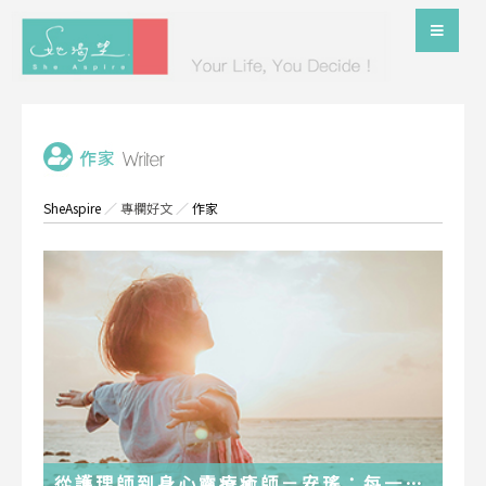
SheAspire
／
專欄好文
／
作家
從護理師到身心靈療癒師－安瑤：每一段