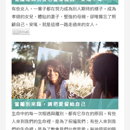
低谷，都能成為重生的起點
有些女人，一輩子都在努力成為別人期待的樣子。成為
孝順的女兒、體貼的妻子、堅強的母親，卻唯獨忘了照
顧自己。安瑤，就是這樣一路走過來的女人。
當離別來臨，請把愛留給自己
生命中的每一次相遇與離別，都有它存在的原因。有些
人來到我們的生命裡，是為了祝福我們；有些人來到我
們的生命裡，是為了教會我們什麼是愛。無論停留的時