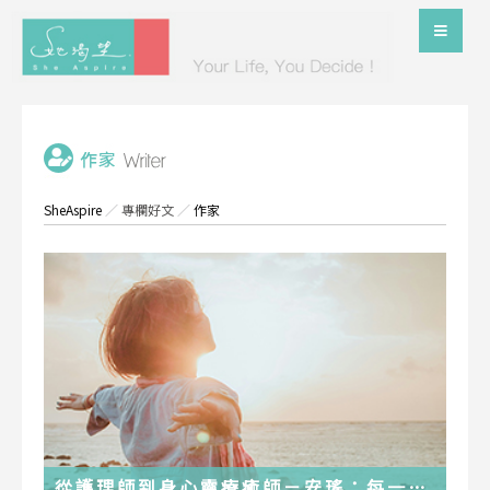
SheAspire
／
專欄好文
／
作家
從護理師到身心靈療癒師－安瑤：每一段