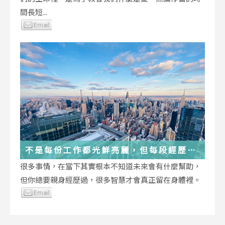
間長短...
不是每份工作都光鮮亮麗，但每段經歷都
在偷偷改變你
很多事情，在當下其實根本不知道未來會有什麼幫助，
但你總要親身經歷過，很多智慧才會真正留在身體裡。