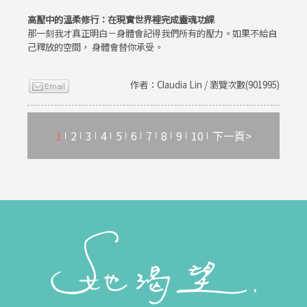
高壓中的溫柔修行：在現實世界裡完成靈魂功課
那一刻我才真正明白－身體會記得我們所有的壓力。如果不給自
己釋放的空間， 身體會替你承受。
作者：Claudia Lin / 瀏覽次數(901995)
1
2
3
4
5
6
7
8
9
10
下一頁>