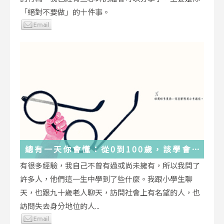
「絕對不要做」的十件事。
總有一天你會懂：從0到100歲，該學會
的人生大事，都在這些生活的小事裡了
有很多經驗，我自己不曾有過或尚未擁有，所以我問了
許多人，他們這一生中學到了些什麼。我跟小學生聊
天，也跟九十歲老人聊天，訪問社會上有名望的人，也
訪問失去身分地位的人...