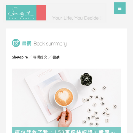
SheAspire
／
專欄好文
／
書摘
這句話救了我：152萬粉絲認證，韓國最