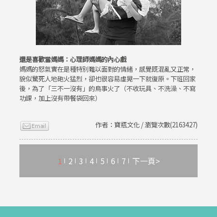
還是喜歡當媽媽：心理師媽媽的內心戲
媽媽的怒氣實在是種特別難以面對的情緒，感覺既混亂又正常，
貌似驚死人地砲火猛烈，卻也很容易虛晃一下就復原。下班回家
後，為了「三不一沒有」的鳥事火了（不收玩具、不洗澡、不寫
功課，加上沒有帶餐袋回來）
作者：寶瓶文化 / 瀏覽次數(2163427)
1
2
3
4
5
6
7
下一頁>