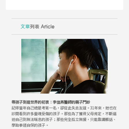
帶孩子到這世界的初衷：李佳燕醫師的親子門診
記得當年自己總是考第一名，卻從此失去友誼。31年來，她也在
診間看到許多靈魂受傷的孩子。那些為了獲得父母肯定，不斷逼
迫自己到無法喘息的孩子；那些完全孤立無援，只能靠講髒話、
學跆拳道自保的孩子。