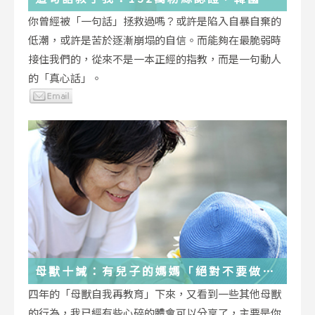
受歡迎的YouTuber「國民姐姐」金美敬
你曾經被「一句話」拯救過嗎？或許是陷入自暴自棄的
為跌落情緒深淵的你雪中送炭！
低潮，或許是苦於逐漸崩塌的自信。而能夠在最脆弱時
接住我們的，從來不是一本正經的指教，而是一句動人
的「真心話」。
母獸十誡：有兒子的媽媽「絕對不要做」
的十件事
四年的「母獸自我再教育」下來，又看到一些其他母獸
的行為，我已經有些心碎的體會可以分享了，主要是你