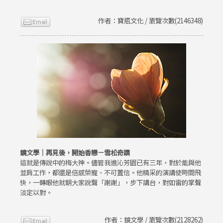
作者：寶瓶文化 / 瀏覽次數(2146348)
鏡文學｜再見後，開始香戀－雪松奇蹟
這就是傳說中的梅大神。儘管我進沁芳園已有三年，對於能與他
並肩工作，都還是倍感榮寵、不可置信。他精采的演講使時間飛
快，一轉眼他就朝大家說聲「謝謝」，步下講台，對如雷的掌聲
淡定以對。
作者：鏡文學 / 瀏覽次數(2128262)