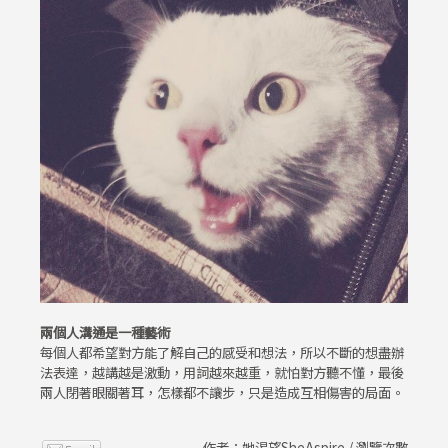
兩個人溝通是一種藝術
每個人都希望對方能了解自己的感受和想法，所以不斷的想盡辦
法表達，越講越是激動，用詞越來越重，就怕對方聽不懂，最後
兩人閉著眼關著耳，怎樣都不讓步，只是造成互相傷害的局面。
作者：她渴望SheAspire / 瀏覽次數