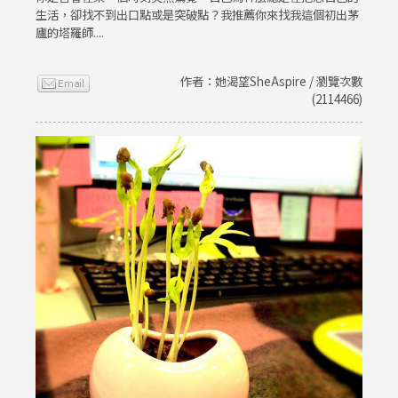
生活，卻找不到出口點或是突破點？我推薦你來找我這個初出茅
廬的塔羅師....
作者：她渴望SheAspire / 瀏覽次數
(2114466)