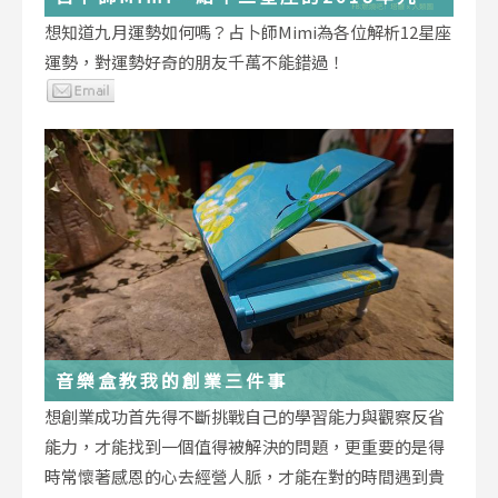
運勢小叮嚀
想知道九月運勢如何嗎？占卜師Mimi為各位解析12星座
運勢，對運勢好奇的朋友千萬不能錯過！
音樂盒教我的創業三件事
想創業成功首先得不斷挑戰自己的學習能力與觀察反省
能力，才能找到一個值得被解決的問題，更重要的是得
時常懷著感恩的心去經營人脈，才能在對的時間遇到貴