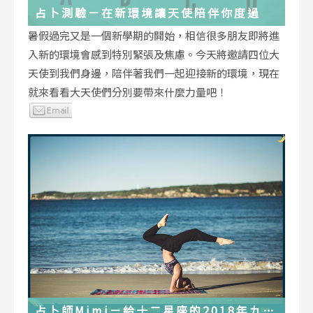
占卜測驗－在新環境讓天使陪伴你度過
暑假過完又是一個新學期的開始，相信很多朋友即將進
入新的環境會感到特別緊張及焦慮。今天將邀請四位大
天使到我們身邊，陪伴著我們一起迎接新的環境，現在
就來看看大天使們分別要帶來什麼力量吧！
占卜師Mimi－給十二星座的2018年九月