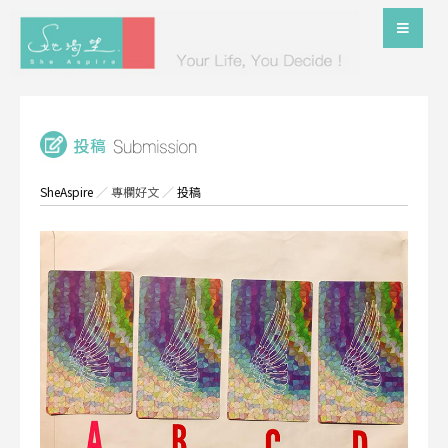
SheAspire
／
專欄好文
／
投稿