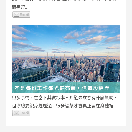
間長短...
不是每份工作都光鮮亮麗，但每段經歷都
在偷偷改變你
很多事情，在當下其實根本不知道未來會有什麼幫助，
但你總要親身經歷過，很多智慧才會真正留在身體裡。