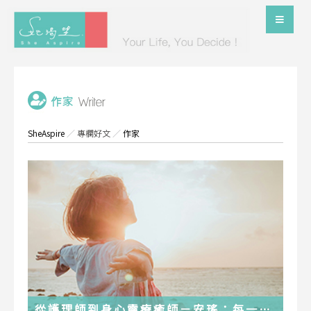
SheAspire
／
專欄好文
／
作家
從護理師到身心靈療癒師－安瑤：每一段