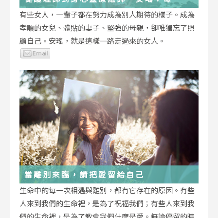
低谷，都能成為重生的起點
有些女人，一輩子都在努力成為別人期待的樣子。成為
孝順的女兒、體貼的妻子、堅強的母親，卻唯獨忘了照
顧自己。安瑤，就是這樣一路走過來的女人。
當離別來臨，請把愛留給自己
生命中的每一次相遇與離別，都有它存在的原因。有些
人來到我們的生命裡，是為了祝福我們；有些人來到我
們的生命裡，是為了教會我們什麼是愛。無論停留的時