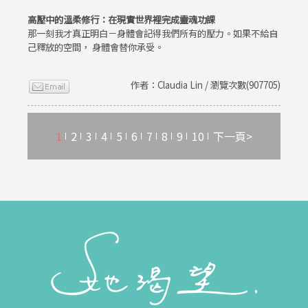
高壓中的溫柔修行：在現實世界裡完成靈魂功課
那一刻我才真正明白－身體會記得我們所有的壓力。如果不給自
己釋放的空間， 身體會替你承受。
作者：Claudia Lin / 瀏覽次數(907705)
1
2
3
4
5
6
7
8
9
10
下一頁>