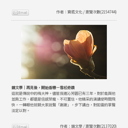
作者：寶瓶文化 / 瀏覽次數(2154744)
鏡文學｜再見後，開始香戀－雪松奇蹟
這就是傳說中的梅大神。儘管我進沁芳園已有三年，對於能與他
並肩工作，都還是倍感榮寵、不可置信。他精采的演講使時間飛
快，一轉眼他就朝大家說聲「謝謝」，步下講台，對如雷的掌聲
淡定以對。
作者：鏡文學 / 瀏覽次數(2137020)