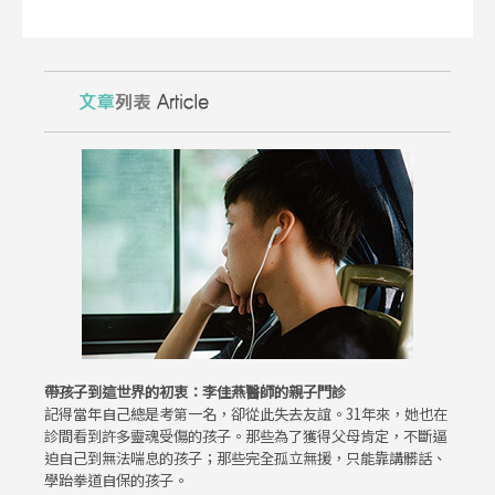
帶孩子到這世界的初衷：李佳燕醫師的親子門診
記得當年自己總是考第一名，卻從此失去友誼。31年來，她也在
診間看到許多靈魂受傷的孩子。那些為了獲得父母肯定，不斷逼
迫自己到無法喘息的孩子；那些完全孤立無援，只能靠講髒話、
學跆拳道自保的孩子。