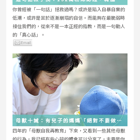
受歡迎的YouTuber「國民姐姐」金美敬
你曾經被「一句話」拯救過嗎？或許是陷入自暴自棄的
為跌落情緒深淵的你雪中送炭！
低潮，或許是苦於逐漸崩塌的自信。而能夠在最脆弱時
接住我們的，從來不是一本正經的指教，而是一句動人
的「真心話」。
母獸十誡：有兒子的媽媽「絕對不要做」
的十件事
四年的「母獸自我再教育」下來，又看到一些其他母獸
的行為，我已經有些心碎的體會可以分享了，主要是你