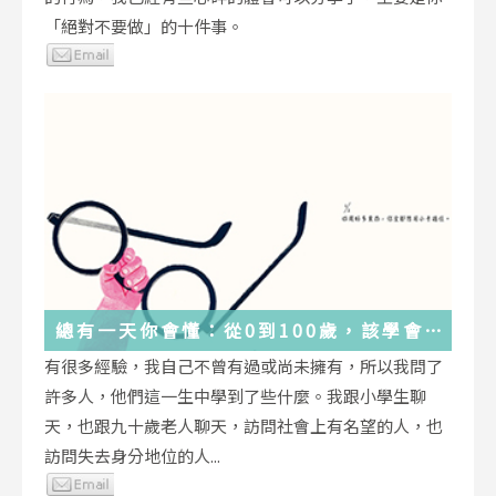
「絕對不要做」的十件事。
總有一天你會懂：從0到100歲，該學會
的人生大事，都在這些生活的小事裡了
有很多經驗，我自己不曾有過或尚未擁有，所以我問了
許多人，他們這一生中學到了些什麼。我跟小學生聊
天，也跟九十歲老人聊天，訪問社會上有名望的人，也
訪問失去身分地位的人...