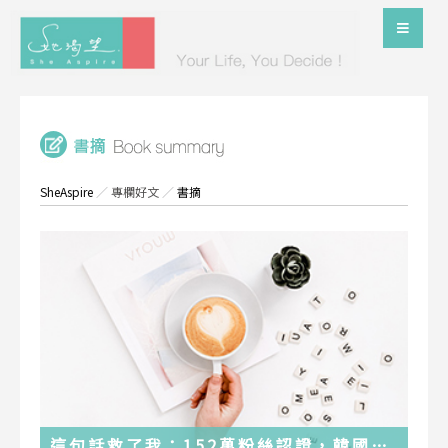
SheAspire
／
專欄好文
／
書摘
這句話救了我：152萬粉絲認證，韓國最