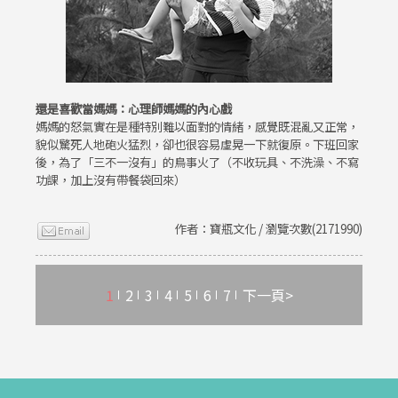
還是喜歡當媽媽：心理師媽媽的內心戲
媽媽的怒氣實在是種特別難以面對的情緒，感覺既混亂又正常，
貌似驚死人地砲火猛烈，卻也很容易虛晃一下就復原。下班回家
後，為了「三不一沒有」的鳥事火了（不收玩具、不洗澡、不寫
功課，加上沒有帶餐袋回來）
作者：寶瓶文化 / 瀏覽次數(2171990)
1
2
3
4
5
6
7
下一頁>