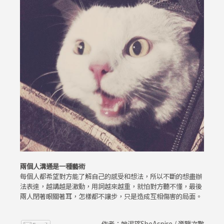
兩個人溝通是一種藝術
每個人都希望對方能了解自己的感受和想法，所以不斷的想盡辦
法表達，越講越是激動，用詞越來越重，就怕對方聽不懂，最後
兩人閉著眼關著耳，怎樣都不讓步，只是造成互相傷害的局面。
作者：她渴望SheAspire / 瀏覽次數