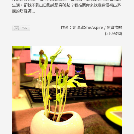
生活，卻找不到出口點或是突破點？我推薦你來找我這個初出茅
廬的塔羅師....
作者：她渴望SheAspire / 瀏覽次數
(2109840)