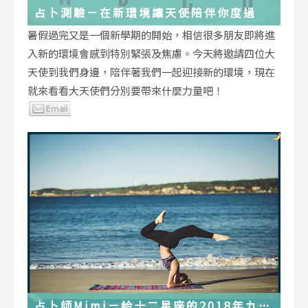
占卜測驗－在新環境讓天使陪伴你度過
暑假過完又是一個新學期的開始，相信很多朋友即將進
入新的環境會感到特別緊張及焦慮。今天將邀請四位大
天使到我們身邊，陪伴著我們一起迎接新的環境，現在
就來看看大天使們分別要帶來什麼力量吧！
占卜師Mimi－給十二星座的2018年九月