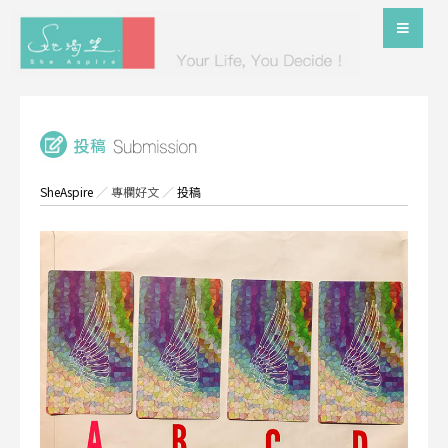
SheAspire
／
專欄好文
／
投稿