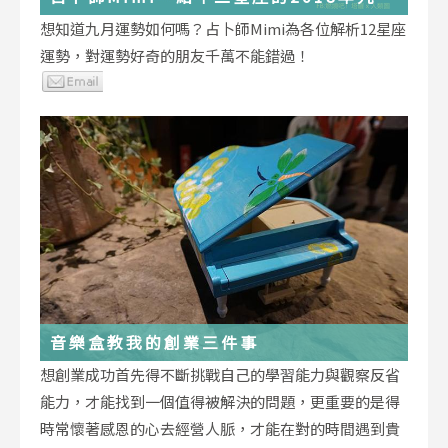
運勢小叮嚀
想知道九月運勢如何嗎？占卜師Mimi為各位解析12星座
運勢，對運勢好奇的朋友千萬不能錯過！
音樂盒教我的創業三件事
想創業成功首先得不斷挑戰自己的學習能力與觀察反省
能力，才能找到一個值得被解決的問題，更重要的是得
時常懷著感恩的心去經營人脈，才能在對的時間遇到貴