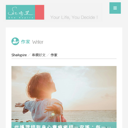
SheAspire
／
專欄好文
／
作家
從護理師到身心靈療癒師－安瑤：每一段