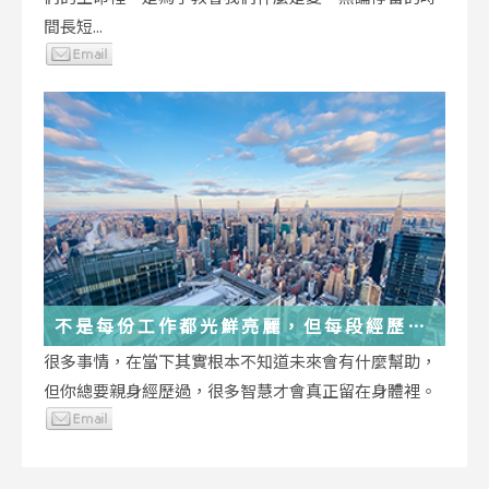
間長短...
不是每份工作都光鮮亮麗，但每段經歷都
在偷偷改變你
很多事情，在當下其實根本不知道未來會有什麼幫助，
但你總要親身經歷過，很多智慧才會真正留在身體裡。