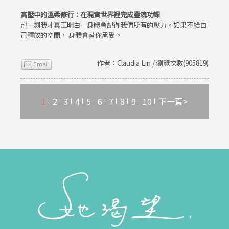
高壓中的溫柔修行：在現實世界裡完成靈魂功課
那一刻我才真正明白－身體會記得我們所有的壓力。如果不給自
己釋放的空間， 身體會替你承受。
作者：Claudia Lin / 瀏覽次數(905819)
1
2
3
4
5
6
7
8
9
10
下一頁>