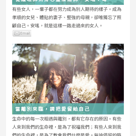
低谷，都能成為重生的起點
有些女人，一輩子都在努力成為別人期待的樣子。成為
孝順的女兒、體貼的妻子、堅強的母親，卻唯獨忘了照
顧自己。安瑤，就是這樣一路走過來的女人。
當離別來臨，請把愛留給自己
生命中的每一次相遇與離別，都有它存在的原因。有些
人來到我們的生命裡，是為了祝福我們；有些人來到我
們的生命裡，是為了教會我們什麼是愛。無論停留的時