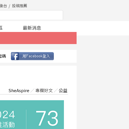
後台
投稿推薦
區
最新消息
密碼
SheAspire
／
專欄好文
／
公益