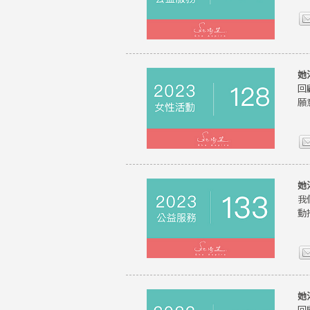
她
回
願
她
我
動
她
回