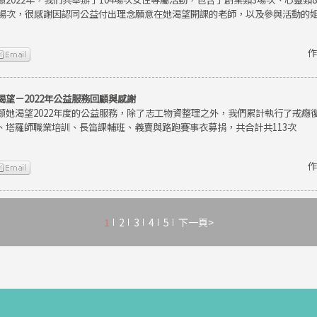
9場次，很感謝因認同公益付出理念願意在她渴望開課的老師，以及參與活動的
作
渴望－2022年公益服務回顧與感謝
顧她渴望2022年度的公益服務，除了志工物資整理之外，我們累計執行了戒癮
、塔羅師職業培訓、長笛課輔班、義賣與路跑賽事衣募捐，共合計共113次
作
1
2
3
4
5
下一頁>