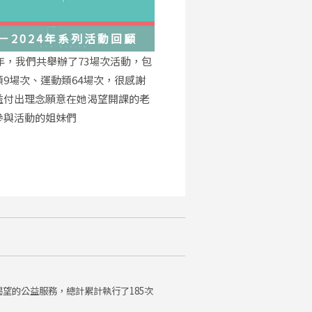
－2024年系列活動回顧
4年，我們共舉辦了73場次活動，包
類9場次、運動類64場次，很感謝
益付出理念願意在她渴望開課的老
參與活動的姐妹們
望的公益服務，總計累計執行了185次