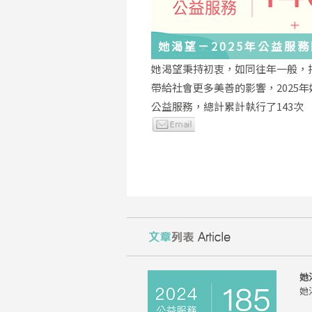
她渴望－2025年公益服
與感謝
她渴望秉持初衷，如同往年一般，
帶給社會更多美善的影響，2025
公益服務，總計累計執行了143次
她
她