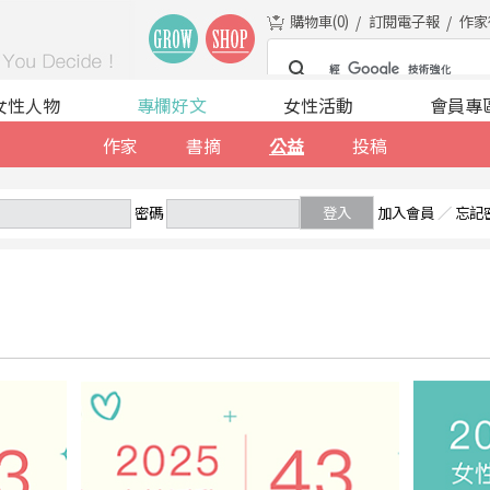
購物車(
0
)
訂閱電子報
作家
女性人物
專欄好文
女性活動
會員專
作家
書摘
公益
投稿
密碼
登入
加入會員
／
忘記