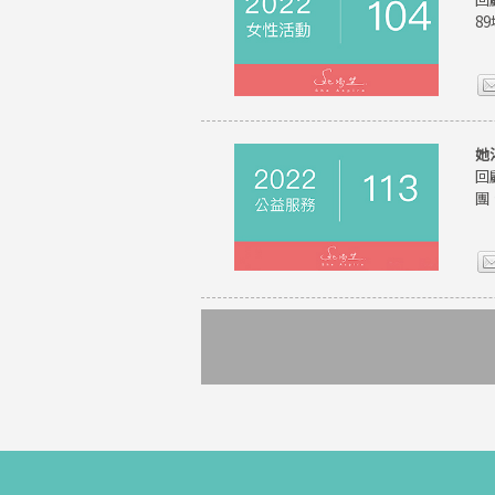
8
她
回
團