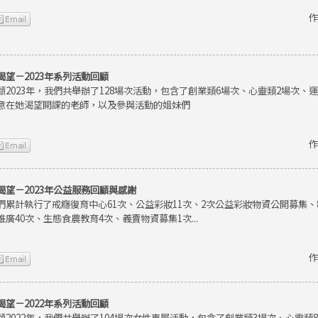
作
渴望－2023年系列活動回顧
顧2023年，我們共舉辦了128場次活動，包含了創業類6場次、心靈類2場次、
意在她渴望開課的老師，以及參與活動的姐妹們
作
渴望－2023年公益服務回顧與感謝
們累計執行了戒癮復育中心61次、公益彩妝11次、2次公益彩妝物資公開募集
推廣40次、生態食農教育4次、義賣物資募集1次...
作
渴望－2022年系列活動回顧
顧2022年，我們共舉辦了104場次女性專屬活動，包含了創業類3場次、心靈