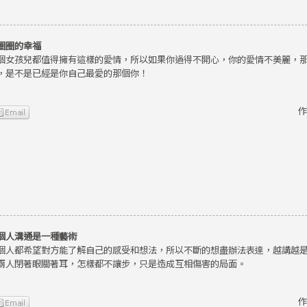
圈圈的幸福
個女孩兒都值得擁有這樣的愛情，所以如果你過得不開心，你的愛情不美麗，
，是不是已經是你自己最愛的那個你！
作
個人溝通是一種藝術
個人都希望對方能了解自己的感受和想法，所以不斷的想盡辦法表達，越講越
兩人閉著眼關著耳，怎樣都不讓步，只是造成互相傷害的局面。
作