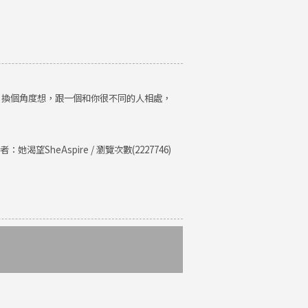
。換個角度想，跟一個和你很不同的人相處，
者：她渴望SheAspire / 瀏覽次數(2227746)