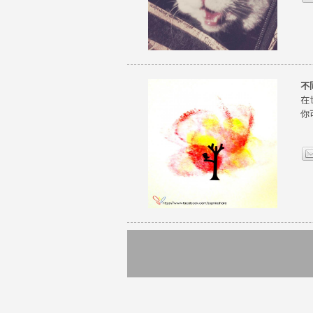
不
在
你