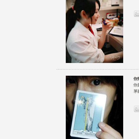
你
你
茅廬