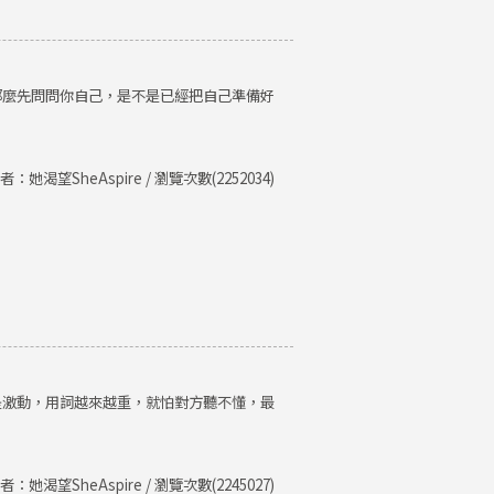
那麼先問問你自己，是不是已經把自己準備好
者：她渴望SheAspire / 瀏覽次數(2252034)
是激動，用詞越來越重，就怕對方聽不懂，最
者：她渴望SheAspire / 瀏覽次數(2245027)