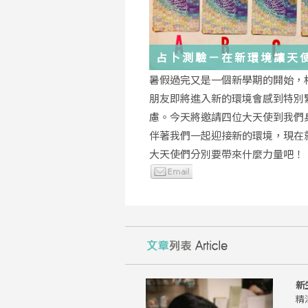
占卜測驗－在新環境讓天
你度過
暑假過完又是一個新學期的開始，
朋友即將進入新的環境會感到特別
慮。今天將邀請四位大天使到我們
伴著我們一起迎接新的環境，現在
大天使們分別要帶來什麼力量吧！
新
精