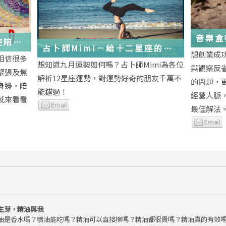
音樂盒
使陪伴
占卜師Mimi－給十二星座的
想創業成
相信很多
2018年九月運勢小叮嚀
想知道九月運勢如何嗎？占卜師Mimi為各位
與觀察反
緊張及焦
解析12星座運勢，對運勢好奇的朋友千萬不
的問題，
身邊，陪
能錯過！
經營人脈
就來看看
最佳解法
生芽，精油與我
油是香水嗎？精油能吃嗎？精油可以直接擦嗎？精油都很貴嗎？精油真的有效