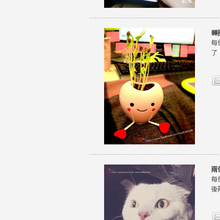
轉
每
了
兩
每
後