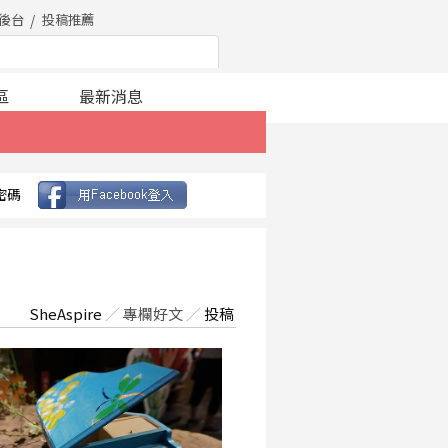
後台
投稿推薦
區
最新消息
密碼
SheAspire
／
專欄好文
／
投稿