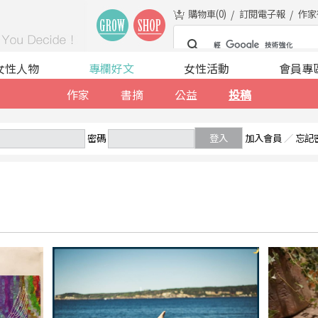
購物車(
0
)
訂閱電子報
作家
女性人物
專欄好文
女性活動
會員專
作家
書摘
公益
投稿
密碼
登入
加入會員
／
忘記