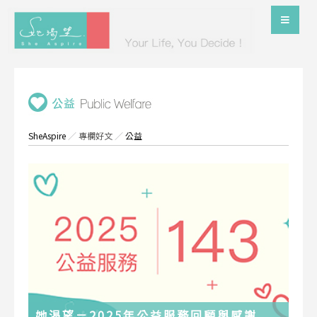
SheAspire
／
專欄好文
／
公益
她渴望－2025年公益服務回顧與感謝