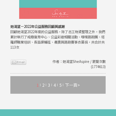
她渴望－2022年公益服務回顧與感謝
回顧她渴望2022年度的公益服務，除了志工物資整理之外，我們
累計執行了戒癮復育中心、公益彩妝相關活動、嘿嘿路跑團、塔
羅師職業培訓、長笛課輔班、義賣與路跑賽事衣募捐，共合計共
113次
作者：她渴望SheAspire / 瀏覽次數
(1774613)
1
2
3
4
5
下一頁>