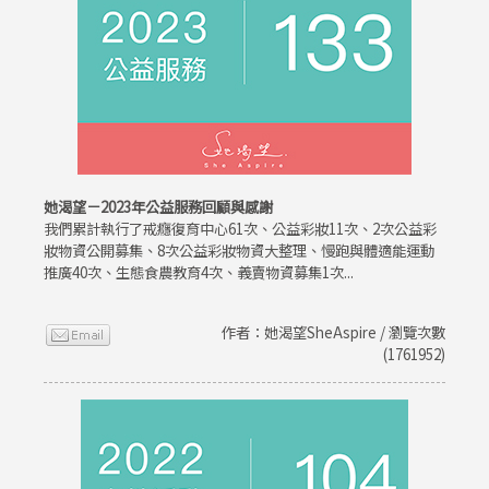
她渴望－2023年公益服務回顧與感謝
我們累計執行了戒癮復育中心61次、公益彩妝11次、2次公益彩
妝物資公開募集、8次公益彩妝物資大整理、慢跑與體適能運動
推廣40次、生態食農教育4次、義賣物資募集1次...
作者：她渴望SheAspire / 瀏覽次數
(1761952)