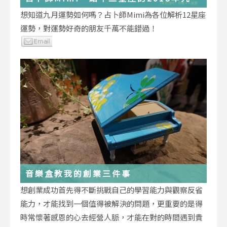
運勢小叮嚀
想知道九月運勢如何嗎？占卜師Mimi為各位解析12星座
運勢，對運勢好奇的朋友千萬不能錯過！
音樂盒教我的創業三件事
想創業成功首先得不斷挑戰自己的學習能力與觀察反省
能力，才能找到一個值得被解決的問題，更重要的是得
時常懷著感恩的心去經營人脈，才能在對的時間遇到貴