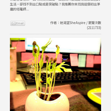
生活，卻找不到出口點或是突破點？我推薦你來找我這個初出茅
廬的塔羅師....
作者：她渴望SheAspire / 瀏覽次數
(2111733)