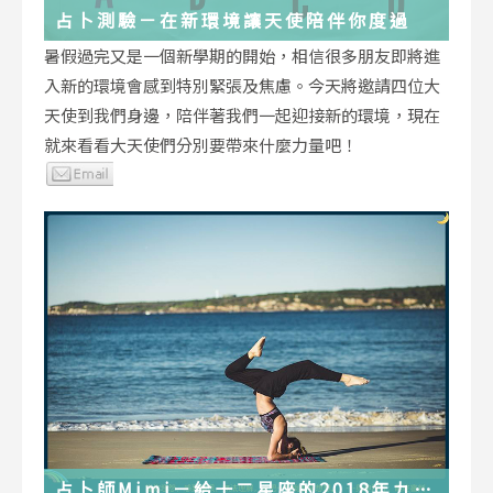
占卜測驗－在新環境讓天使陪伴你度過
暑假過完又是一個新學期的開始，相信很多朋友即將進
入新的環境會感到特別緊張及焦慮。今天將邀請四位大
天使到我們身邊，陪伴著我們一起迎接新的環境，現在
就來看看大天使們分別要帶來什麼力量吧！
占卜師Mimi－給十二星座的2018年九月