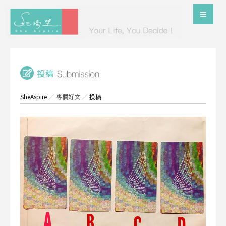
SheAspire
／
專欄好文
／
投稿