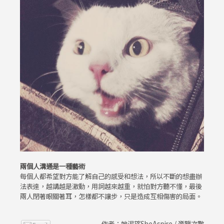
兩個人溝通是一種藝術
每個人都希望對方能了解自己的感受和想法，所以不斷的想盡辦
法表達，越講越是激動，用詞越來越重，就怕對方聽不懂，最後
兩人閉著眼關著耳，怎樣都不讓步，只是造成互相傷害的局面。
作者：她渴望SheAspire / 瀏覽次數