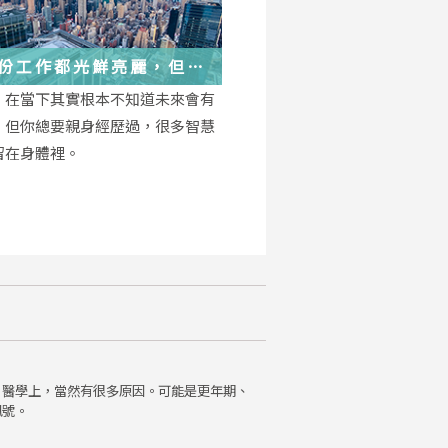
份工作都光鮮亮麗，但每
都在偷偷改變你
，在當下其實根本不知道未來會有
，但你總要親身經歷過，很多智慧
留在身體裡。
。醫學上，當然有很多原因。可能是更年期、
訊號。