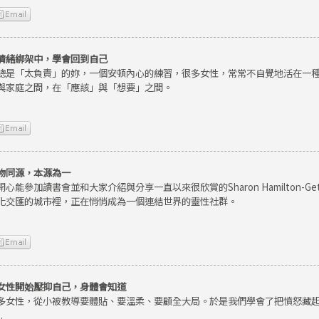
情緒綁架中，學會回到自己
總是「太負責」的妳，一個安頓內心的練習，很多女性，常常不自覺地活在一
與家庭之間，在「應該」與「想要」之間。
物同源，本源為一
開心能參加讀書會並和大家介紹與分享一直以來很欣賞的Sharon Hamilton-
化交匯的城市裡，正在悄悄成為一個連結世界的靈性社群。
女性開始壓抑自己，身體會知道
多女性，從小被教導要體貼、要溫柔、要顧全大局。於是我們學會了把憤怒藏
.