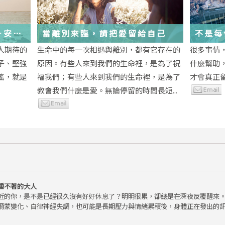
－安
當離別來臨，請把愛留給自己
不是每
為重生
段經歷
人期待的
生命中的每一次相遇與離別，都有它存在的
很多事情
子、堅強
原因。有些人來到我們的生命裡，是為了祝
什麼幫助
瑤，就是
福我們；有些人來到我們的生命裡，是為了
才會真正
教會我們什麼是愛。無論停留的時間長短...
睡不著的大人
近的你，是不是已經很久沒有好好休息了？明明很累，卻總是在深夜反覆醒來
爾蒙變化、自律神經失調，也可能是長期壓力與情緒累積後，身體正在發出的