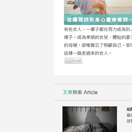
從護理師到身心靈療癒師
瑤：每一段低谷，都能成
有些女人，一輩子都在努力成為別
的起點
樣子。成為孝順的女兒、體貼的妻
的母親，卻唯獨忘了照顧自己。安
這樣一路走過來的女人。
給
最
荷