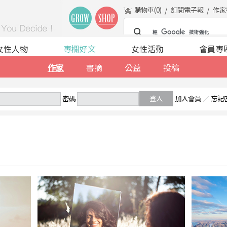
購物車(
0
)
訂閱電子報
作家
女性人物
專欄好文
女性活動
會員專
作家
書摘
公益
投稿
密碼
登入
加入會員
／
忘記