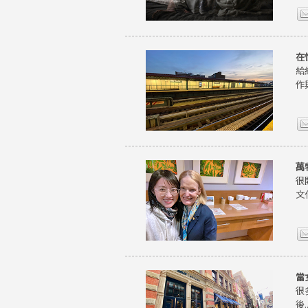
在
給
作
萬
很
文
當
很
後..