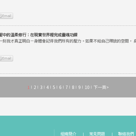
壓中的溫柔修行：在現實世界裡完成靈魂功課
一刻我才真正明白－身體會記得我們所有的壓力。如果不給自己釋放的空間， 
1
2
3
4
5
6
7
8
9
10
下一頁>
組織簡介
常見問題
聯絡我們