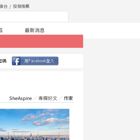
後台
投稿推薦
區
最新消息
密碼
SheAspire
／
專欄好文
／
作家