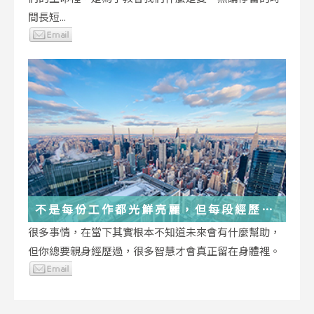
間長短...
不是每份工作都光鮮亮麗，但每段經歷都
在偷偷改變你
很多事情，在當下其實根本不知道未來會有什麼幫助，
但你總要親身經歷過，很多智慧才會真正留在身體裡。