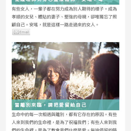
低谷，都能成為重生的起點
有些女人，一輩子都在努力成為別人期待的樣子。成為
孝順的女兒、體貼的妻子、堅強的母親，卻唯獨忘了照
顧自己。安瑤，就是這樣一路走過來的女人。
當離別來臨，請把愛留給自己
生命中的每一次相遇與離別，都有它存在的原因。有些
人來到我們的生命裡，是為了祝福我們；有些人來到我
們的生命裡，是為了教會我們什麼是愛。無論停留的時