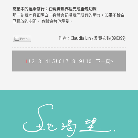
高壓中的溫柔修行：在現實世界裡完成靈魂功課
那一刻我才真正明白－身體會記得我們所有的壓力。如果不給自
己釋放的空間， 身體會替你承受。
作者：Claudia Lin / 瀏覽次數(896399)
1
2
3
4
5
6
7
8
9
10
下一頁>