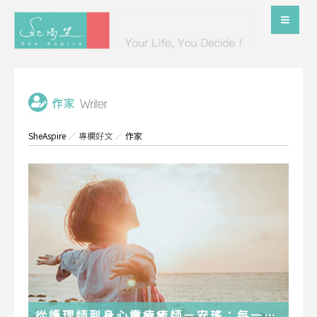
SheAspire
／
專欄好文
／
作家
從護理師到身心靈療癒師－安瑤：每一段