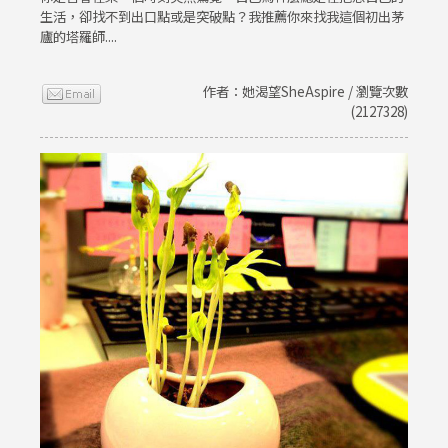
生活，卻找不到出口點或是突破點？我推薦你來找我這個初出茅
廬的塔羅師....
作者：她渴望SheAspire / 瀏覽次數
(2127328)