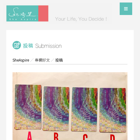
SheAspire
／
專欄好文
／
投稿