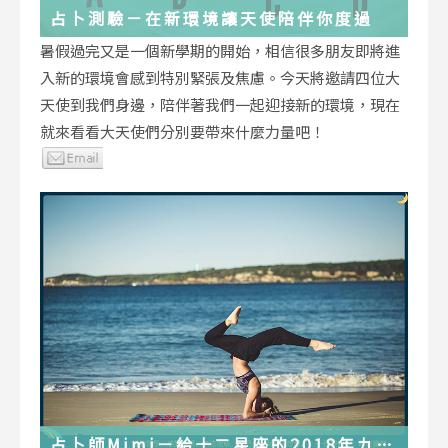
占卜測驗－在新環境讓天使陪伴你度過
暑假過完又是一個新學期的開始，相信很多朋友即將進
入新的環境會感到特別緊張及焦慮。今天將邀請四位大
天使到我們身邊，陪伴著我們一起迎接新的環境，現在
就來看看大天使們分別要帶來什麼力量吧！
占卜師Mimi－給十二星座的2018年九月