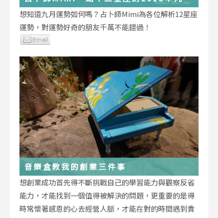
運勢小叮嚀
想知道九月運勢如何嗎？占卜師Mimi為各位解析12星座
運勢，對運勢好奇的朋友千萬不能錯過！
音樂盒教我的創業三件事
想創業成功首先得不斷挑戰自己的學習能力與觀察反省
能力，才能找到一個值得被解決的問題，更重要的是得
時常懷著感恩的心去經營人脈，才能在對的時間遇到貴