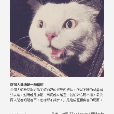
兩個人溝通是一種藝術
每個人都希望對方能了解自己的感受和想法，所以不斷的想盡辦
法表達，越講越是激動，用詞越來越重，就怕對方聽不懂，最後
兩人閉著眼關著耳，怎樣都不讓步，只是造成互相傷害的局面。
作者：她渴望SheAspire / 瀏覽次數