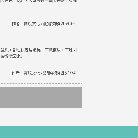
美的自己。然而，太常去做完美的母親，會讓
作者：寶瓶文化 / 瀏覽次數(2159266)
火猛烈，卻也很容易虛晃一下就復原。下班回
有帶餐袋回來）
作者：寶瓶文化 / 瀏覽次數(2157774)