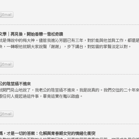
文學｜再見後，開始香戀－雪松奇蹟
就是傳說中的梅大神。儘管我進沁芳園已有三年，對於能與他並肩工作，都還
快，一轉眼他就朝大家說聲「謝謝」，步下講台，對如雷的掌聲淡定以對。
公的陰莖插不進來
就開門見山地說了，我老公的陰莖插不進來。我是說真的。我們交往的二十年
跟任何人提起過這件事，畢竟這實在難以啟齒。
媽，才是一切的答案：化解與青春期女兒的情緒化衝突