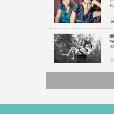
大
妳
還
媽
家