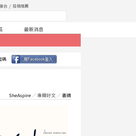
後台
投稿推薦
區
最新消息
密碼
SheAspire
／
專欄好文
／
書摘