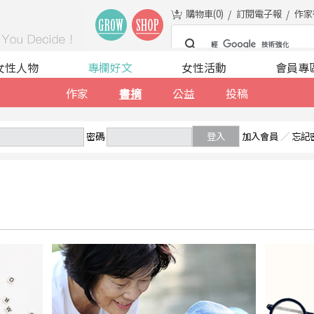
購物車(
0
)
訂閱電子報
作家
女性人物
專欄好文
女性活動
會員專
作家
書摘
公益
投稿
密碼
登入
加入會員
／
忘記