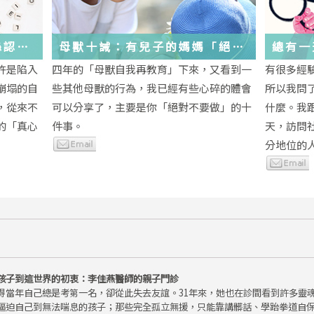
絲認
母獸十誡：有兒子的媽媽「絕對
總有一
不要做」的十件事
歲，該
許是陷入
四年的「母獸自我再教育」下來，又看到一
有很多經
金美敬
些生活
崩塌的自
些其他母獸的行為，我已經有些心碎的體會
所以我問
送炭！
，從來不
可以分享了，主要是你「絕對不要做」的十
什麼。我
的「真心
件事。
天，訪問
分地位的人.
孩子到這世界的初衷：李佳燕醫師的親子門診
得當年自己總是考第一名，卻從此失去友誼。31年來，她也在診間看到許多靈
逼迫自己到無法喘息的孩子；那些完全孤立無援，只能靠講髒話、學跆拳道自