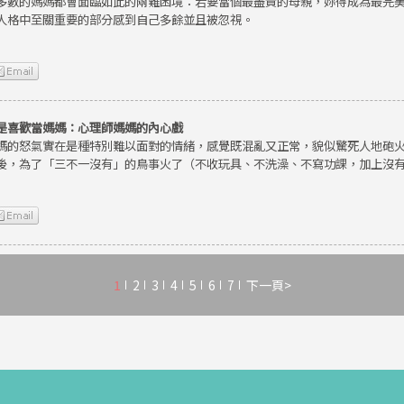
多數的媽媽都會面臨如此的兩難困境：若要當個最盡責的母親，妳得成為最完
人格中至關重要的部分感到自己多餘並且被忽視。
是喜歡當媽媽：心理師媽媽的內心戲
媽的怒氣實在是種特別難以面對的情緒，感覺既混亂又正常，貌似驚死人地砲
後，為了「三不一沒有」的鳥事火了（不收玩具、不洗澡、不寫功課，加上沒
1
2
3
4
5
6
7
下一頁>