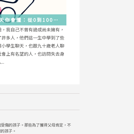
天你會懂：從0到100
學會的人生大事，都在這
驗，我自己不曾有過或尚未擁有，
的小事裡了
了許多人，他們這一生中學到了些
跟小學生聊天，也跟九十歲老人聊
社會上有名望的人，也訪問失去身
..
魂受傷的孩子。那些為了獲得父母肯定，不
保的孩子。