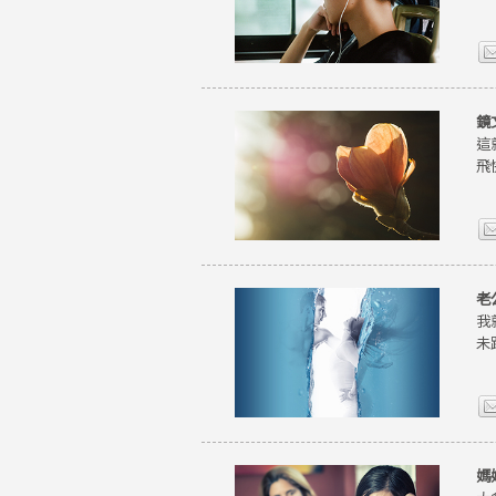
鏡
這
飛
老
我
未
媽