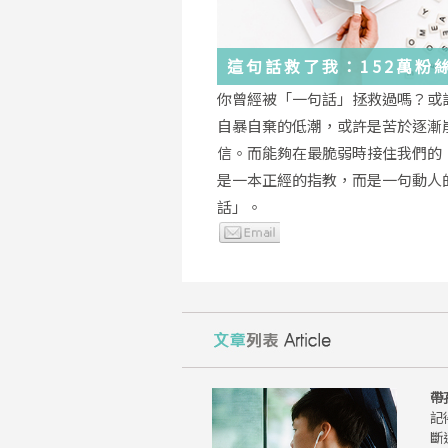
這句話救了我：152萬粉
證，韓國最受歡迎的
你曾經被「一句話」拯救過嗎？或
YouTuber「國民姐姐」
自暴自棄的低潮，或許是苦於逐漸
為跌落情緒深淵的你雪中
信。而能夠在最脆弱時接住我們的
是一本正經的指教，而是一句動人
話」。
帶
記
斷