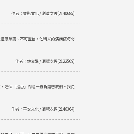
作者：寶瓶文化 / 瀏覽次數(2140685)
是倍感榮寵、不可置信。他精采的演講使時間
作者：鏡文學 / 瀏覽次數(2122509)
來，這個「進忌」問題一直折磨著我們。我從
作者：平安文化 / 瀏覽次數(2146364)