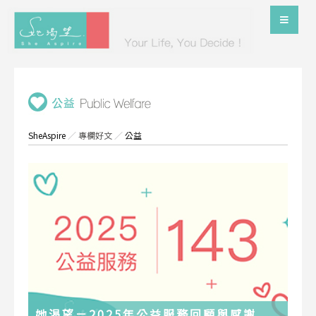
SheAspire
／
專欄好文
／
公益
她渴望－2025年公益服務回顧與感謝