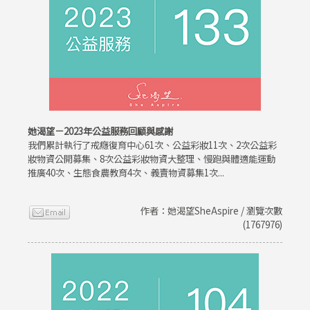
她渴望－2023年公益服務回顧與感謝
我們累計執行了戒癮復育中心61次、公益彩妝11次、2次公益彩
妝物資公開募集、8次公益彩妝物資大整理、慢跑與體適能運動
推廣40次、生態食農教育4次、義賣物資募集1次...
作者：她渴望SheAspire / 瀏覽次數
(1767976)