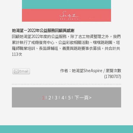
她渴望－2022年公益服務回顧與感謝
回顧她渴望2022年度的公益服務，除了志工物資整理之外，我們
累計執行了戒癮復育中心、公益彩妝相關活動、嘿嘿路跑團、塔
羅師職業培訓、長笛課輔班、義賣與路跑賽事衣募捐，共合計共
113次
作者：她渴望SheAspire / 瀏覽次數
(1780707)
1
2
3
4
5
下一頁>