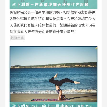
占卜測驗－在新環境讓天使陪伴你度過
暑假過完又是一個新學期的開始，相信很多朋友即將進
入新的環境會感到特別緊張及焦慮。今天將邀請四位大
天使到我們身邊，陪伴著我們一起迎接新的環境，現在
就來看看大天使們分別要帶來什麼力量吧！
占卜師Mimi－給十二星座的2018年九月