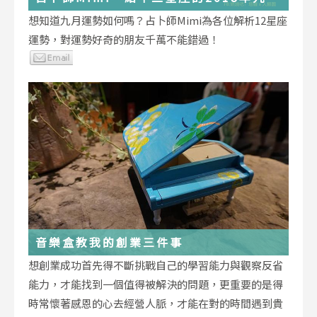
運勢小叮嚀
想知道九月運勢如何嗎？占卜師Mimi為各位解析12星座
運勢，對運勢好奇的朋友千萬不能錯過！
音樂盒教我的創業三件事
想創業成功首先得不斷挑戰自己的學習能力與觀察反省
能力，才能找到一個值得被解決的問題，更重要的是得
時常懷著感恩的心去經營人脈，才能在對的時間遇到貴