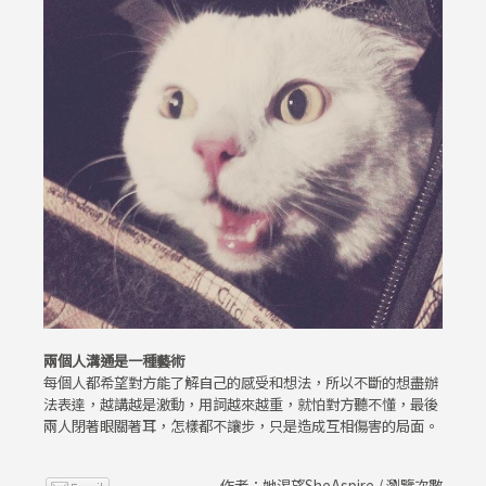
兩個人溝通是一種藝術
每個人都希望對方能了解自己的感受和想法，所以不斷的想盡辦
法表達，越講越是激動，用詞越來越重，就怕對方聽不懂，最後
兩人閉著眼關著耳，怎樣都不讓步，只是造成互相傷害的局面。
作者：她渴望SheAspire / 瀏覽次數