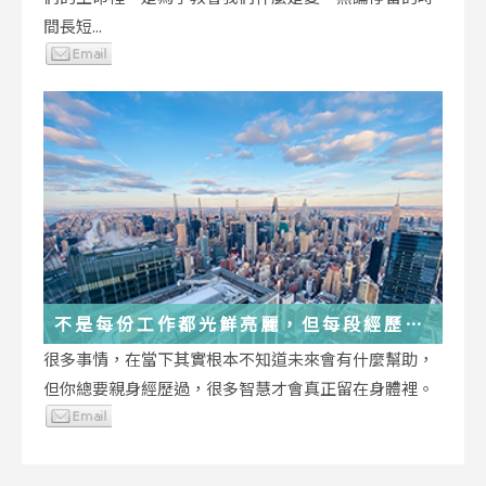
間長短...
不是每份工作都光鮮亮麗，但每段經歷都
在偷偷改變你
很多事情，在當下其實根本不知道未來會有什麼幫助，
但你總要親身經歷過，很多智慧才會真正留在身體裡。