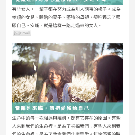
低谷，都能成為重生的起點
有些女人，一輩子都在努力成為別人期待的樣子。成為
孝順的女兒、體貼的妻子、堅強的母親，卻唯獨忘了照
顧自己。安瑤，就是這樣一路走過來的女人。
當離別來臨，請把愛留給自己
生命中的每一次相遇與離別，都有它存在的原因。有些
人來到我們的生命裡，是為了祝福我們；有些人來到我
們的生命裡，是為了教會我們什麼是愛。無論停留的時