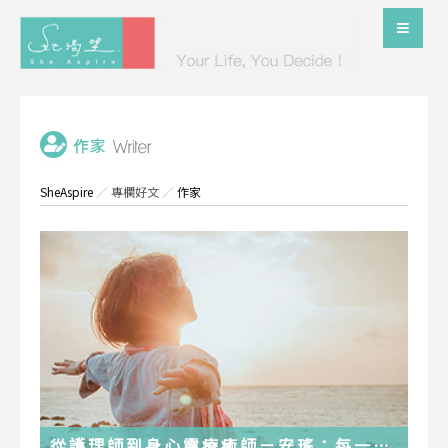
SheAspire
／
專欄好文
／
作家
從護理師到身心靈療癒師－安瑤：每一段