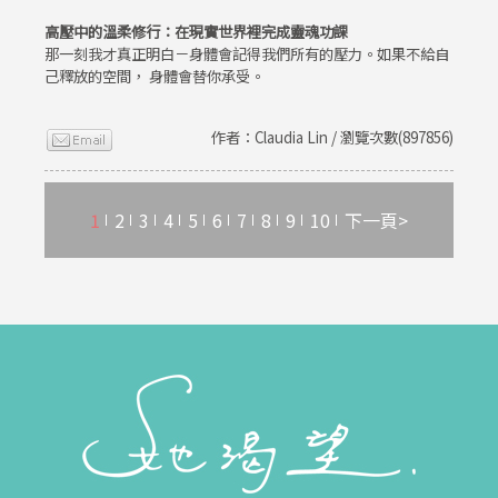
高壓中的溫柔修行：在現實世界裡完成靈魂功課
那一刻我才真正明白－身體會記得我們所有的壓力。如果不給自
己釋放的空間， 身體會替你承受。
作者：Claudia Lin / 瀏覽次數(897856)
1
2
3
4
5
6
7
8
9
10
下一頁>