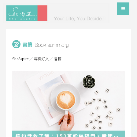
SheAspire
／
專欄好文
／
書摘
這句話救了我：152萬粉絲認證，韓國最