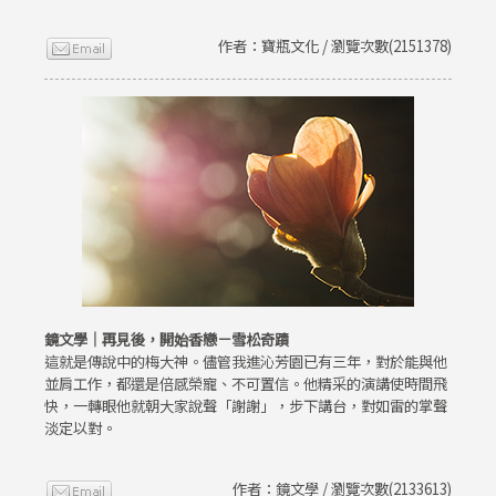
作者：寶瓶文化 / 瀏覽次數(2151378)
鏡文學｜再見後，開始香戀－雪松奇蹟
這就是傳說中的梅大神。儘管我進沁芳園已有三年，對於能與他
並肩工作，都還是倍感榮寵、不可置信。他精采的演講使時間飛
快，一轉眼他就朝大家說聲「謝謝」，步下講台，對如雷的掌聲
淡定以對。
作者：鏡文學 / 瀏覽次數(2133613)