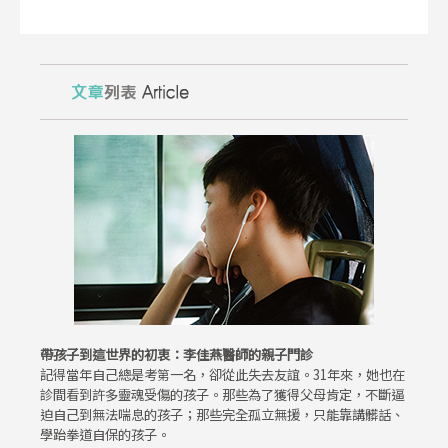
帶孩子到這世界的初衷：李佳燕醫師的親子門診
記得當年自己總是考第一名，卻從此失去友誼。31年來，她也在
診間看到許多靈魂受傷的孩子。那些為了獲得父母肯定，不斷逼
迫自己到無法喘息的孩子；那些完全孤立無援，只能靠講髒話、
學跆拳道自保的孩子。