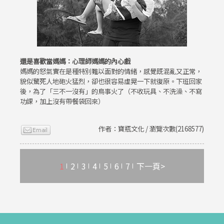
還是喜歡當媽媽：心理師媽媽的內心戲
媽媽的怒氣實在是種特別難以面對的情緒，感覺既混亂又正常，
貌似驚死人地砲火猛烈，卻也很容易虛晃一下就復原。下班回家
後，為了「三不一沒有」的鳥事火了（不收玩具、不洗澡、不寫
功課，加上沒有帶餐袋回來）
作者：寶瓶文化 / 瀏覽次數(2168577)
1
2
3
4
5
6
7
下一頁>