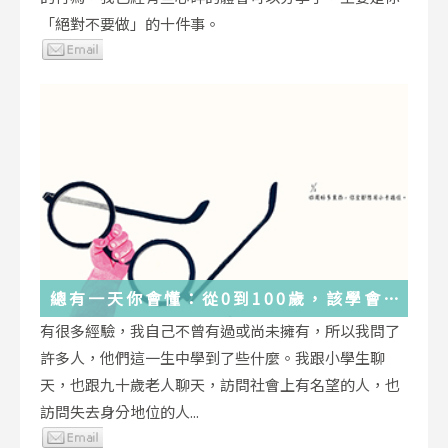
「絕對不要做」的十件事。
總有一天你會懂：從0到100歲，該學會
的人生大事，都在這些生活的小事裡了
有很多經驗，我自己不曾有過或尚未擁有，所以我問了
許多人，他們這一生中學到了些什麼。我跟小學生聊
天，也跟九十歲老人聊天，訪問社會上有名望的人，也
訪問失去身分地位的人...