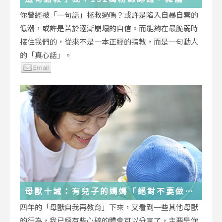
受歡迎的YouTuber「國民姐姐」金美敬
你曾經被「一句話」拯救過嗎？或許是陷入自暴自棄的
為跌落情緒深淵的你雪中送炭！
低潮，或許是苦於逐漸崩塌的自信。而能夠在最脆弱時
接住我們的，從來不是一本正經的指教，而是一句動人
的「真心話」。
母獸十誡：有兒子的媽媽「絕對不要做」
的十件事
四年的「母獸自我再教育」下來，又看到一些其他母獸
的行為，我已經有些心碎的體會可以分享了，主要是你