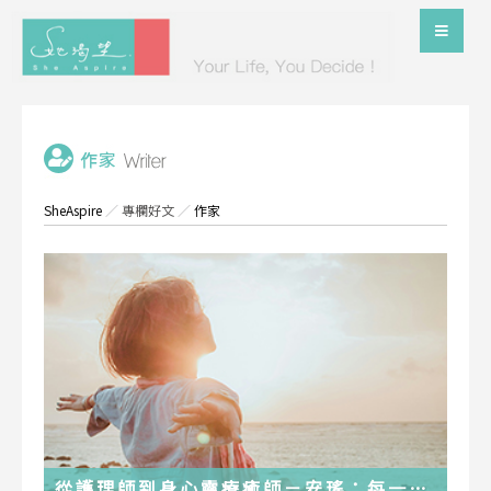
SheAspire
／
專欄好文
／
作家
從護理師到身心靈療癒師－安瑤：每一段