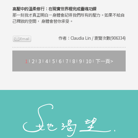
高壓中的溫柔修行：在現實世界裡完成靈魂功課
那一刻我才真正明白－身體會記得我們所有的壓力。如果不給自
己釋放的空間， 身體會替你承受。
作者：Claudia Lin / 瀏覽次數(906334)
1
2
3
4
5
6
7
8
9
10
下一頁>