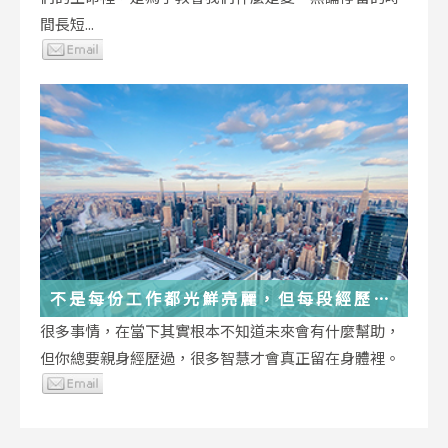
間長短...
不是每份工作都光鮮亮麗，但每段經歷都
在偷偷改變你
很多事情，在當下其實根本不知道未來會有什麼幫助，
但你總要親身經歷過，很多智慧才會真正留在身體裡。