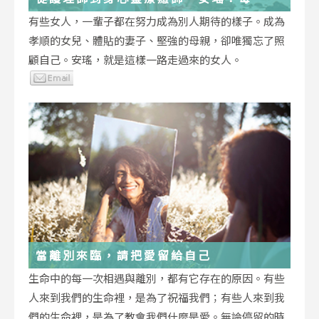
低谷，都能成為重生的起點
有些女人，一輩子都在努力成為別人期待的樣子。成為
孝順的女兒、體貼的妻子、堅強的母親，卻唯獨忘了照
顧自己。安瑤，就是這樣一路走過來的女人。
當離別來臨，請把愛留給自己
生命中的每一次相遇與離別，都有它存在的原因。有些
人來到我們的生命裡，是為了祝福我們；有些人來到我
們的生命裡，是為了教會我們什麼是愛。無論停留的時