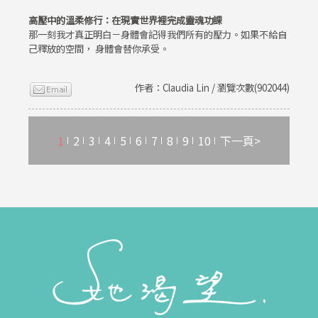
高壓中的溫柔修行：在現實世界裡完成靈魂功課
那一刻我才真正明白－身體會記得我們所有的壓力。如果不給自
己釋放的空間， 身體會替你承受。
作者：Claudia Lin / 瀏覽次數(902044)
1
2
3
4
5
6
7
8
9
10
下一頁>