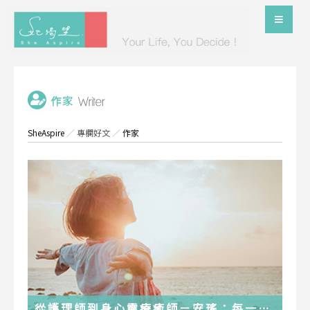
SheAspire
／
專欄好文
／
作家
從護理師到身心靈療癒師－安瑤：每一段