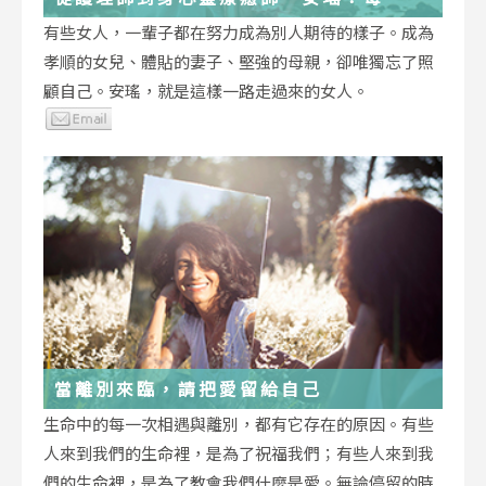
低谷，都能成為重生的起點
有些女人，一輩子都在努力成為別人期待的樣子。成為
孝順的女兒、體貼的妻子、堅強的母親，卻唯獨忘了照
顧自己。安瑤，就是這樣一路走過來的女人。
當離別來臨，請把愛留給自己
生命中的每一次相遇與離別，都有它存在的原因。有些
人來到我們的生命裡，是為了祝福我們；有些人來到我
們的生命裡，是為了教會我們什麼是愛。無論停留的時