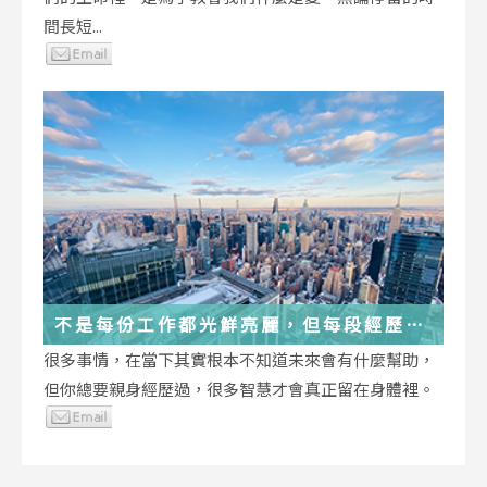
間長短...
不是每份工作都光鮮亮麗，但每段經歷都
在偷偷改變你
很多事情，在當下其實根本不知道未來會有什麼幫助，
但你總要親身經歷過，很多智慧才會真正留在身體裡。