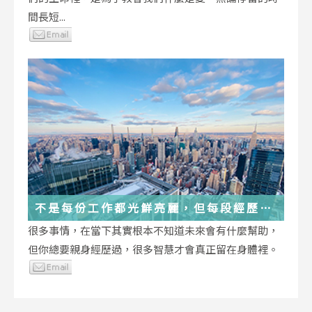
間長短...
不是每份工作都光鮮亮麗，但每段經歷都
在偷偷改變你
很多事情，在當下其實根本不知道未來會有什麼幫助，
但你總要親身經歷過，很多智慧才會真正留在身體裡。