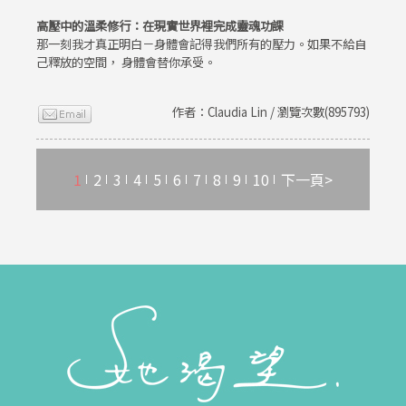
高壓中的溫柔修行：在現實世界裡完成靈魂功課
那一刻我才真正明白－身體會記得我們所有的壓力。如果不給自
己釋放的空間， 身體會替你承受。
作者：Claudia Lin / 瀏覽次數(895793)
1
2
3
4
5
6
7
8
9
10
下一頁>