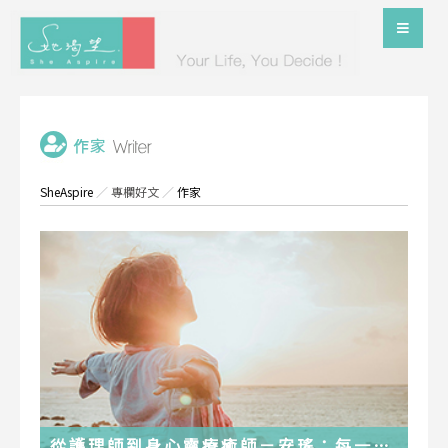
SheAspire
／
專欄好文
／
作家
從護理師到身心靈療癒師－安瑤：每一段