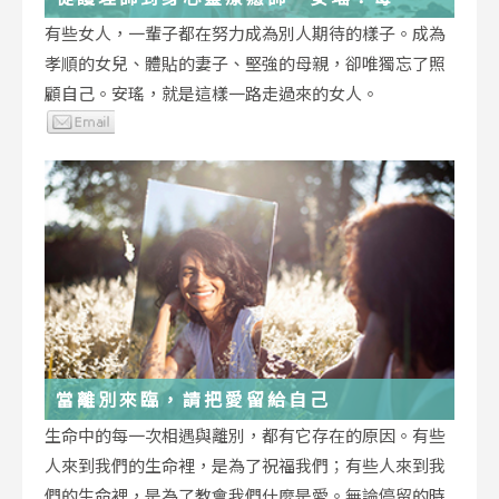
低谷，都能成為重生的起點
有些女人，一輩子都在努力成為別人期待的樣子。成為
孝順的女兒、體貼的妻子、堅強的母親，卻唯獨忘了照
顧自己。安瑤，就是這樣一路走過來的女人。
當離別來臨，請把愛留給自己
生命中的每一次相遇與離別，都有它存在的原因。有些
人來到我們的生命裡，是為了祝福我們；有些人來到我
們的生命裡，是為了教會我們什麼是愛。無論停留的時