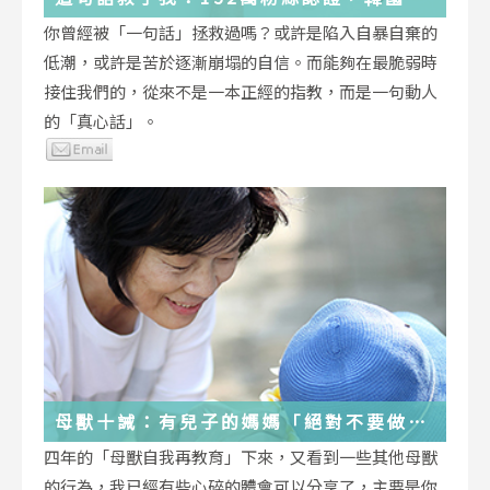
受歡迎的YouTuber「國民姐姐」金美敬
你曾經被「一句話」拯救過嗎？或許是陷入自暴自棄的
為跌落情緒深淵的你雪中送炭！
低潮，或許是苦於逐漸崩塌的自信。而能夠在最脆弱時
接住我們的，從來不是一本正經的指教，而是一句動人
的「真心話」。
母獸十誡：有兒子的媽媽「絕對不要做」
的十件事
四年的「母獸自我再教育」下來，又看到一些其他母獸
的行為，我已經有些心碎的體會可以分享了，主要是你