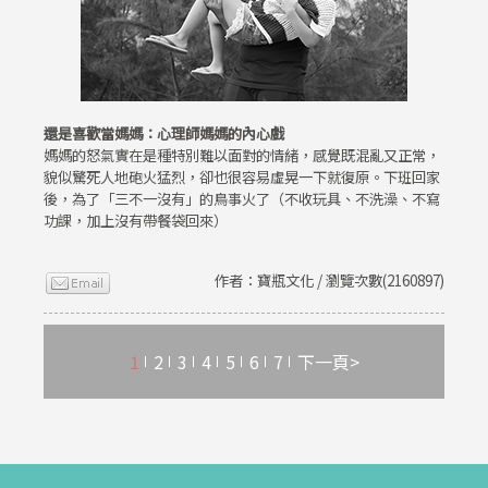
還是喜歡當媽媽：心理師媽媽的內心戲
媽媽的怒氣實在是種特別難以面對的情緒，感覺既混亂又正常，
貌似驚死人地砲火猛烈，卻也很容易虛晃一下就復原。下班回家
後，為了「三不一沒有」的鳥事火了（不收玩具、不洗澡、不寫
功課，加上沒有帶餐袋回來）
作者：寶瓶文化 / 瀏覽次數(2160897)
1
2
3
4
5
6
7
下一頁>