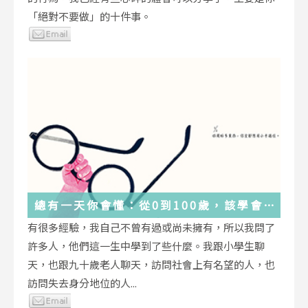
「絕對不要做」的十件事。
總有一天你會懂：從0到100歲，該學會
的人生大事，都在這些生活的小事裡了
有很多經驗，我自己不曾有過或尚未擁有，所以我問了
許多人，他們這一生中學到了些什麼。我跟小學生聊
天，也跟九十歲老人聊天，訪問社會上有名望的人，也
訪問失去身分地位的人...