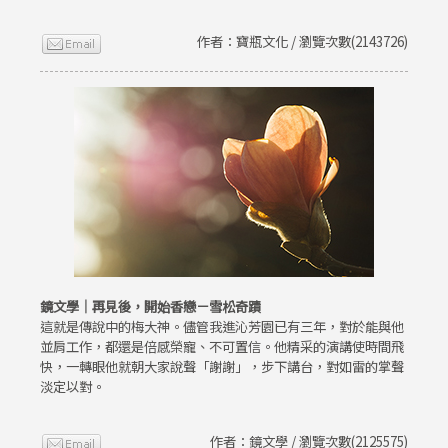
作者：寶瓶文化 / 瀏覽次數(2143726)
鏡文學｜再見後，開始香戀－雪松奇蹟
這就是傳說中的梅大神。儘管我進沁芳園已有三年，對於能與他
並肩工作，都還是倍感榮寵、不可置信。他精采的演講使時間飛
快，一轉眼他就朝大家說聲「謝謝」，步下講台，對如雷的掌聲
淡定以對。
作者：鏡文學 / 瀏覽次數(2125575)