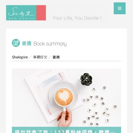
SheAspire
／
專欄好文
／
書摘
這句話救了我：152萬粉絲認證，韓國最