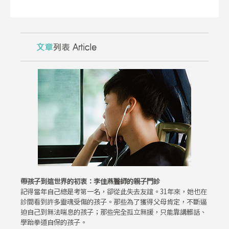
帶孩子到這世界的初衷：李佳燕醫師的親子門診
記得當年自己總是考第一名，卻從此失去友誼。31年來，她也在
診間看到許多靈魂受傷的孩子。那些為了獲得父母肯定，不斷逼
迫自己到無法喘息的孩子；那些完全孤立無援，只能靠講髒話、
學跆拳道自保的孩子。