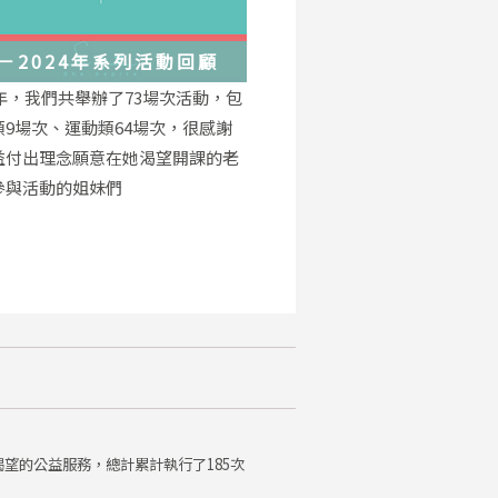
－2024年系列活動回顧
4年，我們共舉辦了73場次活動，包
類9場次、運動類64場次，很感謝
益付出理念願意在她渴望開課的老
參與活動的姐妹們
望的公益服務，總計累計執行了185次