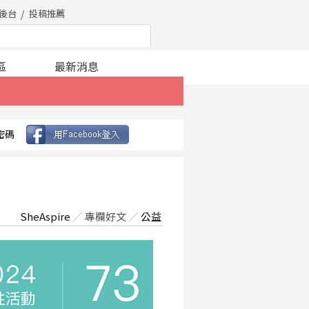
後台
投稿推薦
區
最新消息
密碼
SheAspire
／
專欄好文
／
公益