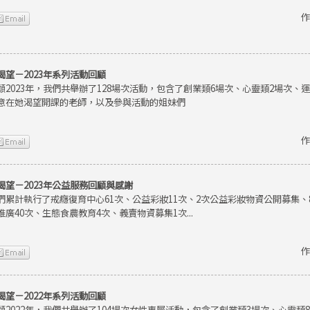
作
渴望－2023年系列活動回顧
顧2023年，我們共舉辦了128場次活動，包含了創業類6場次、心靈類2場次、
意在她渴望開課的老師，以及參與活動的姐妹們
作
渴望－2023年公益服務回顧與感謝
們累計執行了戒癮復育中心61次、公益彩妝11次、2次公益彩妝物資公開募集
推廣40次、生態食農教育4次、義賣物資募集1次...
作
渴望－2022年系列活動回顧
顧2022年，我們共舉辦了104場次女性專屬活動，包含了創業類3場次、心靈