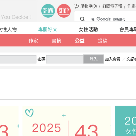
購物車(
0
)
訂閱電子報
作家
女性人物
專欄好文
女性活動
會員專
作家
書摘
公益
投稿
密碼
登入
加入會員
／
忘記