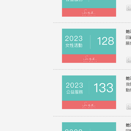
她
回
願
她
我
動
她
回