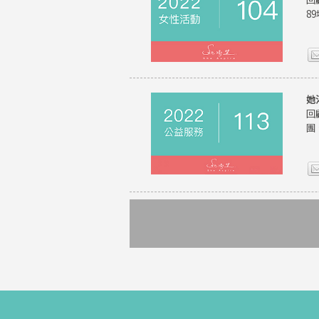
8
她
回
團