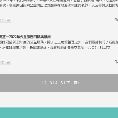
9場次，很感謝因認同公益付出理念願意在她渴望開課的老師，以及參與活動的
作
渴望－2022年公益服務回顧與感謝
顧她渴望2022年度的公益服務，除了志工物資整理之外，我們累計執行了戒癮
、塔羅師職業培訓、長笛課輔班、義賣與路跑賽事衣募捐，共合計共113次
作
1
2
3
4
5
下一頁>