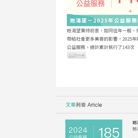
她渴望－2025年公益服
與感謝
她渴望秉持初衷，如同往年一般，
帶給社會更多美善的影響，2025
公益服務，總計累計執行了143次
她
她