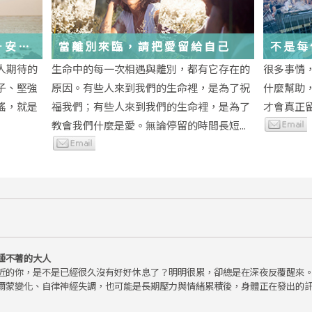
－安
當離別來臨，請把愛留給自己
不是每
為重生
段經歷
人期待的
生命中的每一次相遇與離別，都有它存在的
很多事情
子、堅強
原因。有些人來到我們的生命裡，是為了祝
什麼幫助
瑤，就是
福我們；有些人來到我們的生命裡，是為了
才會真正
教會我們什麼是愛。無論停留的時間長短...
睡不著的大人
近的你，是不是已經很久沒有好好休息了？明明很累，卻總是在深夜反覆醒來
爾蒙變化、自律神經失調，也可能是長期壓力與情緒累積後，身體正在發出的