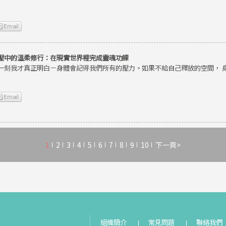
壓中的溫柔修行：在現實世界裡完成靈魂功課
一刻我才真正明白－身體會記得我們所有的壓力。如果不給自己釋放的空間， 
1
2
3
4
5
6
7
8
9
10
下一頁>
組織簡介
常見問題
聯絡我們