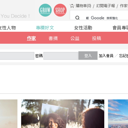
購物車(
0
)
訂閱電子報
作家
女性人物
專欄好文
女性活動
會員專
作家
書摘
公益
投稿
密碼
登入
加入會員
／
忘記