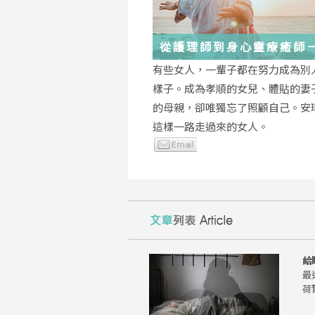
從護理師到身心靈療癒師
瑤：每一段低谷，都能成
有些女人，一輩子都在努力成為別
的起點
樣子。成為孝順的女兒、體貼的妻
的母親，卻唯獨忘了照顧自己。安
這樣一路走過來的女人。
給
最
荷