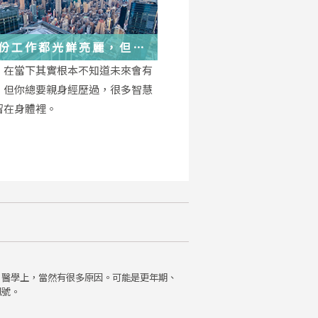
份工作都光鮮亮麗，但每
都在偷偷改變你
，在當下其實根本不知道未來會有
，但你總要親身經歷過，很多智慧
留在身體裡。
。醫學上，當然有很多原因。可能是更年期、
訊號。