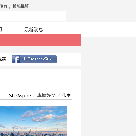
後台
投稿推薦
區
最新消息
密碼
SheAspire
／
專欄好文
／
作家