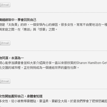
情緒綁架中，學會回到自己
總是「太負責」的妳，一個安頓內心的練習，很多女性，常常不自覺地活在一
與家庭之間，在「應該」與「想要」之間。
物同源，本源為一
開心能參加讀書會並和大家介紹與分享一直以來很欣賞的Sharon Hamilton-
化交匯的城市裡，正在悄悄成為一個連結世界的靈性社群。
女性開始壓抑自己，身體會知道
多女性，從小被教導要體貼、要溫柔、要顧全大局。於是我們學會了把憤怒藏
.