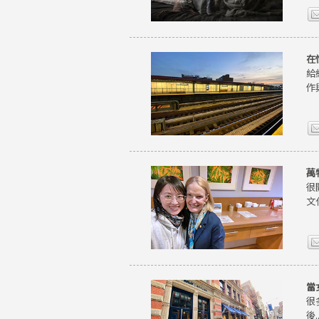
在
給
作
萬
很
文
當
很
後..