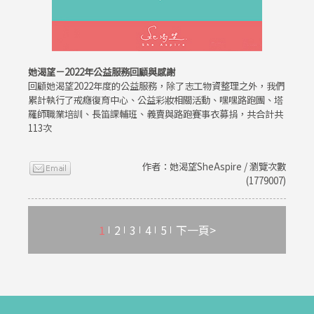
她渴望－2022年公益服務回顧與感謝
回顧她渴望2022年度的公益服務，除了志工物資整理之外，我們
累計執行了戒癮復育中心、公益彩妝相關活動、嘿嘿路跑團、塔
羅師職業培訓、長笛課輔班、義賣與路跑賽事衣募捐，共合計共
113次
作者：她渴望SheAspire / 瀏覽次數
(1779007)
1
2
3
4
5
下一頁>