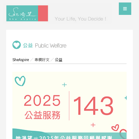
SheAspire
／
專欄好文
／
公益
她渴望－2025年公益服務回顧與感謝