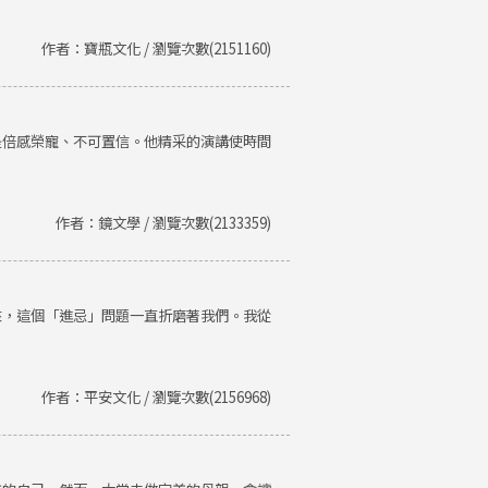
作者：寶瓶文化 / 瀏覽次數(2151160)
是倍感榮寵、不可置信。他精采的演講使時間
作者：鏡文學 / 瀏覽次數(2133359)
來，這個「進忌」問題一直折磨著我們。我從
作者：平安文化 / 瀏覽次數(2156968)