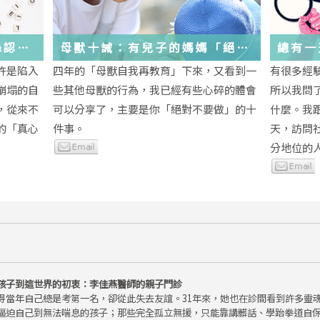
絲認
母獸十誡：有兒子的媽媽「絕對
總有一
不要做」的十件事
歲，該
許是陷入
四年的「母獸自我再教育」下來，又看到一
有很多經
金美敬
些生活
崩塌的自
些其他母獸的行為，我已經有些心碎的體會
所以我問
送炭！
，從來不
可以分享了，主要是你「絕對不要做」的十
什麼。我
的「真心
件事。
天，訪問
分地位的人.
孩子到這世界的初衷：李佳燕醫師的親子門診
得當年自己總是考第一名，卻從此失去友誼。31年來，她也在診間看到許多靈
逼迫自己到無法喘息的孩子；那些完全孤立無援，只能靠講髒話、學跆拳道自