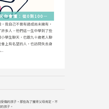
天你會懂：從0到100
學會的人生大事，都在這
驗，我自己不曾有過或尚未擁有，
的小事裡了
了許多人，他們這一生中學到了些
跟小學生聊天，也跟九十歲老人聊
社會上有名望的人，也訪問失去身
..
魂受傷的孩子。那些為了獲得父母肯定，不
保的孩子。