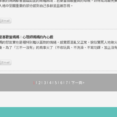
多數的媽媽都會面臨如此的兩難困境：若要當個最盡責的母親，妳得成為最完
人格中至關重要的部分感到自己多餘並且被忽視。
是喜歡當媽媽：心理師媽媽的內心戲
媽的怒氣實在是種特別難以面對的情緒，感覺既混亂又正常，貌似驚死人地砲
後，為了「三不一沒有」的鳥事火了（不收玩具、不洗澡、不寫功課，加上沒
1
2
3
4
5
6
7
下一頁>