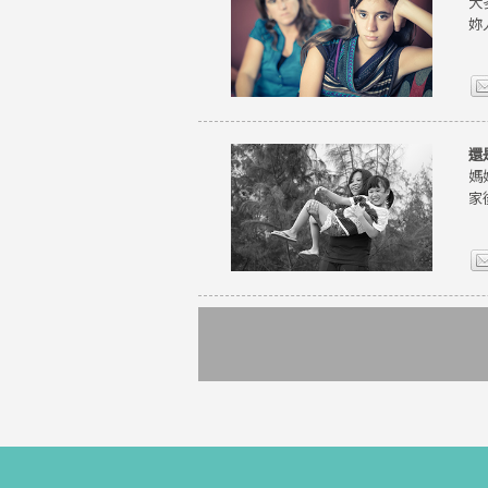
大
妳
還
媽
家