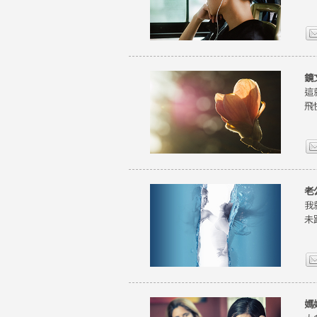
鏡
這
飛
老
我
未
媽