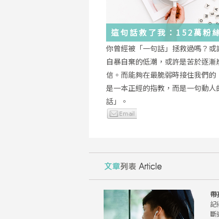
這句話救了我：152萬粉
證，韓國最受歡迎的
你曾經被「一句話」拯救過嗎？或
YouTuber「國民姐姐」
自暴自棄的低潮，或許是苦於逐漸
為跌落情緒深淵的你雪中
信。而能夠在最脆弱時接住我們的
是一本正經的指教，而是一句動人
話」。
帶
記
斷