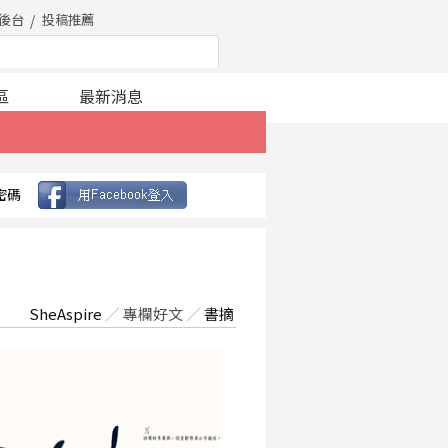
後台
投稿推薦
區
最新消息
密碼
SheAspire
／
專欄好文
／
書摘