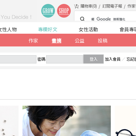
購物車(
0
)
訂閱電子報
作家
女性人物
專欄好文
女性活動
會員專
作家
書摘
公益
投稿
密碼
登入
加入會員
／
忘記