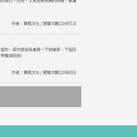
美的自己。然而，太常去做完美的母親，會讓
作者：寶瓶文化 / 瀏覽次數(2169713)
火猛烈，卻也很容易虛晃一下就復原。下班回
有帶餐袋回來）
作者：寶瓶文化 / 瀏覽次數(2168355)