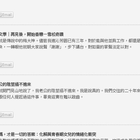
文學｜再見後，開始香戀－雪松奇蹟
就是傳說中的梅大神。儘管我進沁芳園已有三年，對於能與他並肩工作，都還
快，一轉眼他就朝大家說聲「謝謝」，步下講台，對如雷的掌聲淡定以對。
公的陰莖插不進來
就開門見山地說了，我老公的陰莖插不進來。我是說真的。我們交往的二十年
跟任何人提起過這件事，畢竟這實在難以啟齒。
媽，才是一切的答案：化解與青春期女兒的情緒化衝突