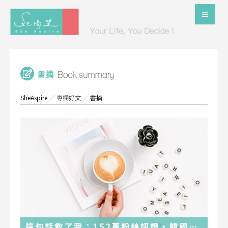
SheAspire
／
專欄好文
／
書摘
這句話救了我：152萬粉絲認證，韓國最