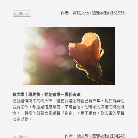
作者：寶瓶文化 / 瀏覽次數(2151936)
鏡文學｜再見後，開始香戀－雪松奇蹟
這就是傳說中的梅大神。儘管我進沁芳園已有三年，對於能與他
並肩工作，都還是倍感榮寵、不可置信。他精采的演講使時間飛
快，一轉眼他就朝大家說聲「謝謝」，步下講台，對如雷的掌聲
淡定以對。
作者：鏡文學 / 瀏覽次數(2134240)