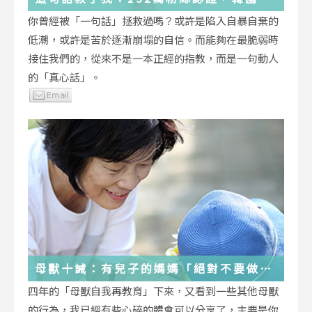
受歡迎的YouTuber「國民姐姐」金美敬
你曾經被「一句話」拯救過嗎？或許是陷入自暴自棄的
為跌落情緒深淵的你雪中送炭！
低潮，或許是苦於逐漸崩塌的自信。而能夠在最脆弱時
接住我們的，從來不是一本正經的指教，而是一句動人
的「真心話」。
母獸十誡：有兒子的媽媽「絕對不要做」
的十件事
四年的「母獸自我再教育」下來，又看到一些其他母獸
的行為，我已經有些心碎的體會可以分享了，主要是你