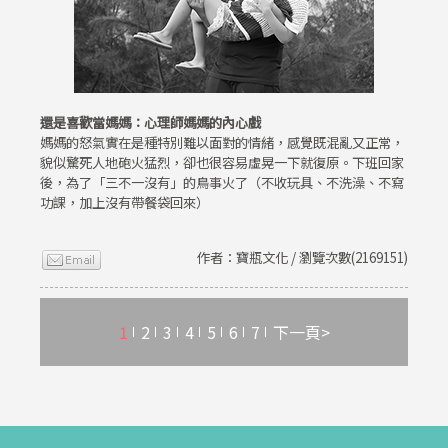
還是喜歡當媽媽：心理師媽媽的內心戲
媽媽的怒氣實在是種特別難以面對的情緒，感覺既混亂又正常，
貌似驚死人地砲火猛烈，卻也很容易虛晃一下就復原。下班回家
後，為了「三不一沒有」的鳥事火了（不收玩具、不洗澡、不寫
功課，加上沒有帶餐袋回來）
作者：寶瓶文化 / 瀏覽次數(2169151)
1
2
3
4
5
6
7
下一頁>