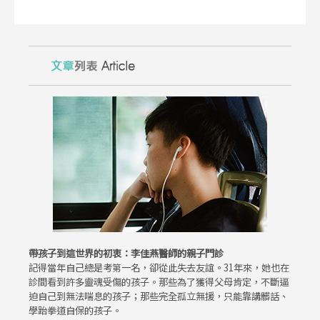
帶孩子到這世界的初衷：李佳燕醫師的親子門診
記得當年自己總是考第一名，卻從此失去友誼。31年來，她也在
診間看到許多靈魂受傷的孩子。那些為了獲得父母肯定，不斷逼
迫自己到無法喘息的孩子；那些完全孤立無援，只能靠講髒話、
學跆拳道自保的孩子。