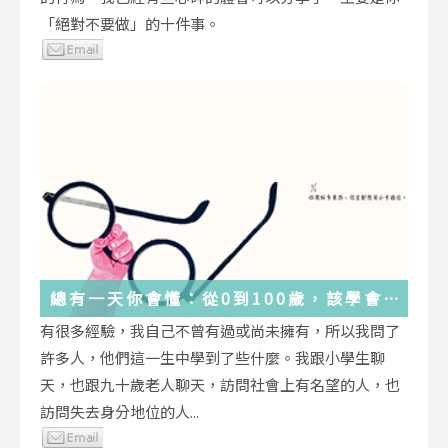
「絕對不要做」的十件事。
總有一天你會懂：從0到100歲，該學會
的人生大事，都在這些生活的小事裡了
有很多經驗，我自己不曾有過或尚未擁有，所以我問了
許多人，他們這一生中學到了些什麼。我跟小學生聊
天，也跟九十歲老人聊天，訪問社會上有名望的人，也
訪問失去身分地位的人...