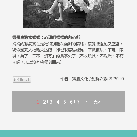
還是喜歡當媽媽：心理師媽媽的內心戲
媽媽的怒氣實在是種特別難以面對的情緒，感覺既混亂又正常，
貌似驚死人地砲火猛烈，卻也很容易虛晃一下就復原。下班回家
後，為了「三不一沒有」的鳥事火了（不收玩具、不洗澡、不寫
功課，加上沒有帶餐袋回來）
作者：寶瓶文化 / 瀏覽次數(2175110)
1
2
3
4
5
6
7
下一頁>