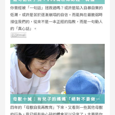
受歡迎的YouTuber「國民姐姐」金美敬
你曾經被「一句話」拯救過嗎？或許是陷入自暴自棄的
為跌落情緒深淵的你雪中送炭！
低潮，或許是苦於逐漸崩塌的自信。而能夠在最脆弱時
接住我們的，從來不是一本正經的指教，而是一句動人
的「真心話」。
母獸十誡：有兒子的媽媽「絕對不要做」
的十件事
四年的「母獸自我再教育」下來，又看到一些其他母獸
的行為，我已經有些心碎的體會可以分享了，主要是你