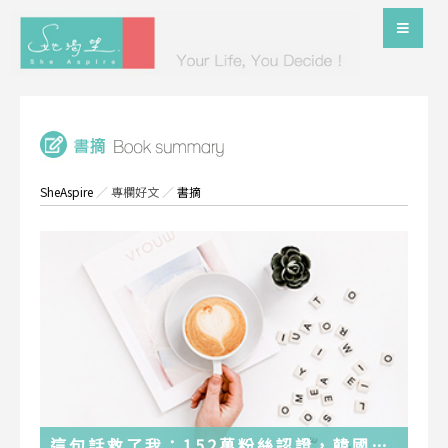
SheAspire
／
專欄好文
／
書摘
這句話救了我：152萬粉絲認證，韓國最