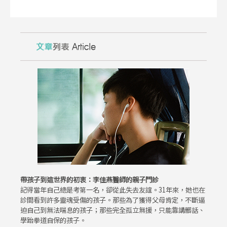
帶孩子到這世界的初衷：李佳燕醫師的親子門診
記得當年自己總是考第一名，卻從此失去友誼。31年來，她也在
診間看到許多靈魂受傷的孩子。那些為了獲得父母肯定，不斷逼
迫自己到無法喘息的孩子；那些完全孤立無援，只能靠講髒話、
學跆拳道自保的孩子。