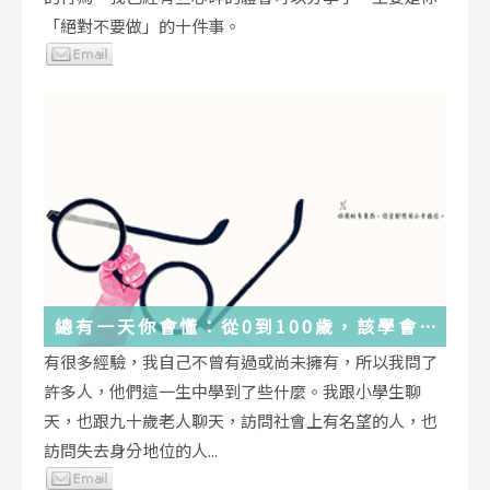
「絕對不要做」的十件事。
總有一天你會懂：從0到100歲，該學會
的人生大事，都在這些生活的小事裡了
有很多經驗，我自己不曾有過或尚未擁有，所以我問了
許多人，他們這一生中學到了些什麼。我跟小學生聊
天，也跟九十歲老人聊天，訪問社會上有名望的人，也
訪問失去身分地位的人...