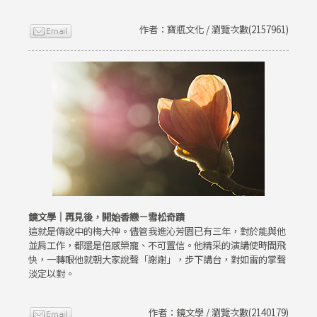
作者：寶瓶文化 / 瀏覽次數(2157961)
鏡文學｜再見後，開始香戀－雪松奇蹟
這就是傳說中的梅大神。儘管我進沁芳園已有三年，對於能與他
並肩工作，都還是倍感榮寵、不可置信。他精采的演講使時間飛
快，一轉眼他就朝大家說聲「謝謝」，步下講台，對如雷的掌聲
淡定以對。
作者：鏡文學 / 瀏覽次數(2140179)