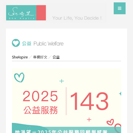
SheAspire
／
專欄好文
／
公益
她渴望－2025年公益服務回顧與感謝