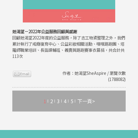
她渴望－2022年公益服務回顧與感謝
回顧她渴望2022年度的公益服務，除了志工物資整理之外，我們
累計執行了戒癮復育中心、公益彩妝相關活動、嘿嘿路跑團、塔
羅師職業培訓、長笛課輔班、義賣與路跑賽事衣募捐，共合計共
113次
作者：她渴望SheAspire / 瀏覽次數
(1788082)
1
2
3
4
5
下一頁>