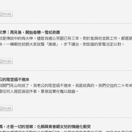
文學｜再見後，開始香戀－雪松奇蹟
就是傳說中的梅大神。儘管我進沁芳園已有三年，對於能與他並肩工作，都還
快，一轉眼他就朝大家說聲「謝謝」，步下講台，對如雷的掌聲淡定以對。
公的陰莖插不進來
就開門見山地說了，我老公的陰莖插不進來。我是說真的。我們交往的二十年
跟任何人提起過這件事，畢竟這實在難以啟齒。
媽，才是一切的答案：化解與青春期女兒的情緒化衝突