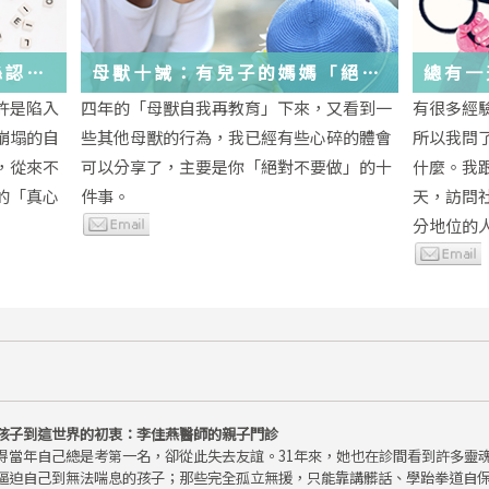
絲認
母獸十誡：有兒子的媽媽「絕對
總有一
不要做」的十件事
歲，該
許是陷入
四年的「母獸自我再教育」下來，又看到一
有很多經
金美敬
些生活
崩塌的自
些其他母獸的行為，我已經有些心碎的體會
所以我問
送炭！
，從來不
可以分享了，主要是你「絕對不要做」的十
什麼。我
的「真心
件事。
天，訪問
分地位的人.
孩子到這世界的初衷：李佳燕醫師的親子門診
得當年自己總是考第一名，卻從此失去友誼。31年來，她也在診間看到許多靈
逼迫自己到無法喘息的孩子；那些完全孤立無援，只能靠講髒話、學跆拳道自