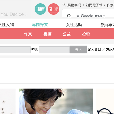
購物車(
0
)
訂閱電子報
作家
女性人物
專欄好文
女性活動
會員專
作家
書摘
公益
投稿
密碼
登入
加入會員
／
忘記