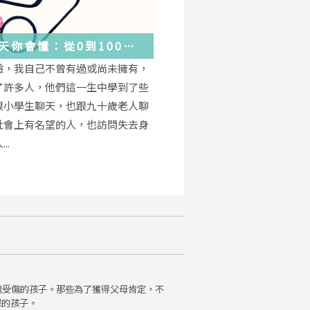
天你會懂：從0到100
學會的人生大事，都在這
驗，我自己不曾有過或尚未擁有，
的小事裡了
了許多人，他們這一生中學到了些
跟小學生聊天，也跟九十歲老人聊
社會上有名望的人，也訪問失去身
..
魂受傷的孩子。那些為了獲得父母肯定，不
保的孩子。