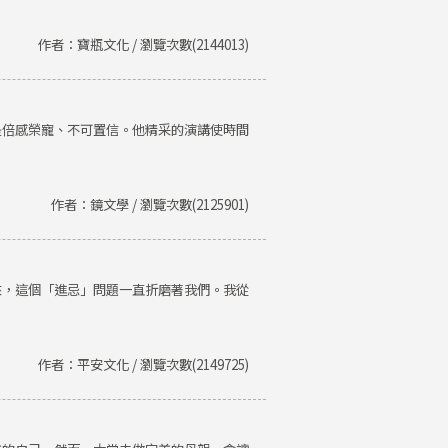
作者：寶瓶文化 / 瀏覽次數(2144013)
是倍感榮寵、不可置信。他精采的演講使時間
作者：鏡文學 / 瀏覽次數(2125901)
來，這個「進忌」問題一直折磨著我們。我從
作者：平安文化 / 瀏覽次數(2149725)