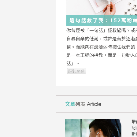
這句話救了我：152萬粉
證，韓國最受歡迎的
你曾經被「一句話」拯救過嗎？或
YouTuber「國民姐姐」
自暴自棄的低潮，或許是苦於逐漸
為跌落情緒深淵的你雪中
信。而能夠在最脆弱時接住我們的
是一本正經的指教，而是一句動人
話」。
帶
記
斷