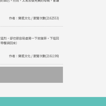
美的自己。然而，太常去做完美的母親，會讓
作者：寶瓶文化 / 瀏覽次數(2162553)
火猛烈，卻也很容易虛晃一下就復原。下班回
有帶餐袋回來）
作者：寶瓶文化 / 瀏覽次數(2161199)