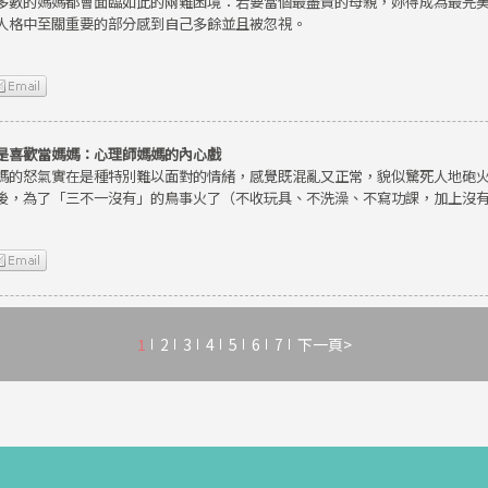
多數的媽媽都會面臨如此的兩難困境：若要當個最盡責的母親，妳得成為最完
人格中至關重要的部分感到自己多餘並且被忽視。
是喜歡當媽媽：心理師媽媽的內心戲
媽的怒氣實在是種特別難以面對的情緒，感覺既混亂又正常，貌似驚死人地砲
後，為了「三不一沒有」的鳥事火了（不收玩具、不洗澡、不寫功課，加上沒
1
2
3
4
5
6
7
下一頁>