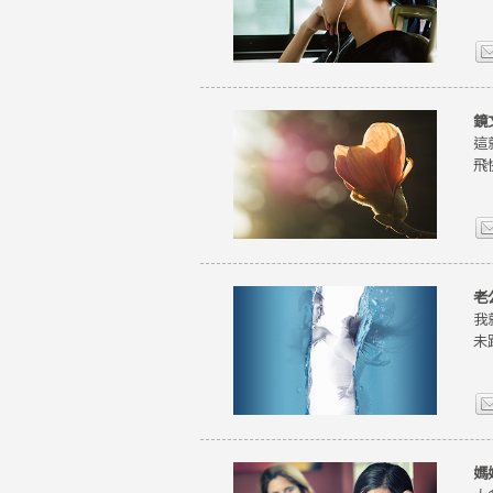
鏡
這
飛
老
我
未
媽