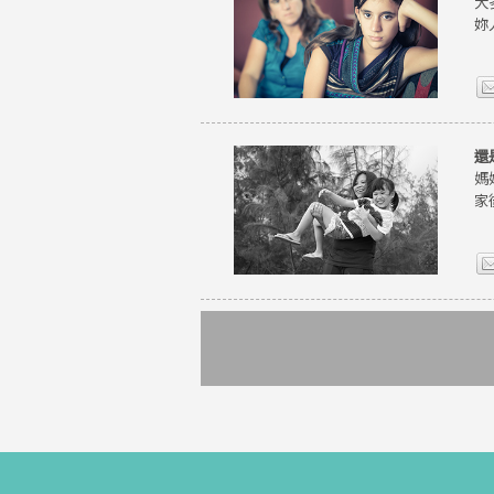
大
妳
還
媽
家