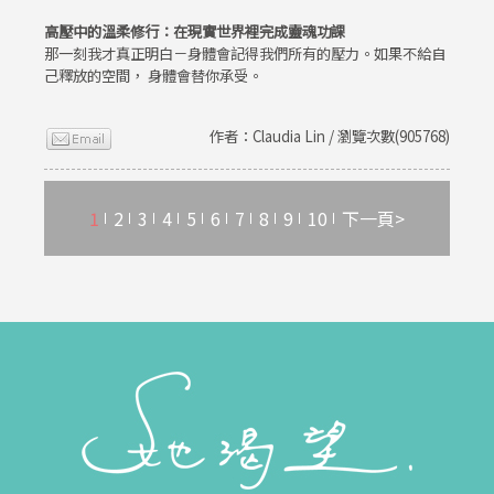
高壓中的溫柔修行：在現實世界裡完成靈魂功課
那一刻我才真正明白－身體會記得我們所有的壓力。如果不給自
己釋放的空間， 身體會替你承受。
作者：Claudia Lin / 瀏覽次數(905768)
1
2
3
4
5
6
7
8
9
10
下一頁>