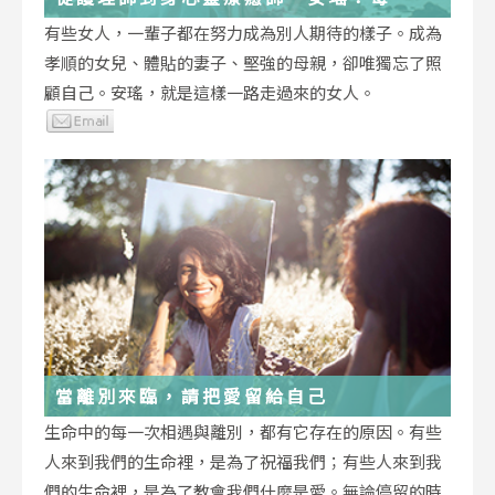
低谷，都能成為重生的起點
有些女人，一輩子都在努力成為別人期待的樣子。成為
孝順的女兒、體貼的妻子、堅強的母親，卻唯獨忘了照
顧自己。安瑤，就是這樣一路走過來的女人。
當離別來臨，請把愛留給自己
生命中的每一次相遇與離別，都有它存在的原因。有些
人來到我們的生命裡，是為了祝福我們；有些人來到我
們的生命裡，是為了教會我們什麼是愛。無論停留的時