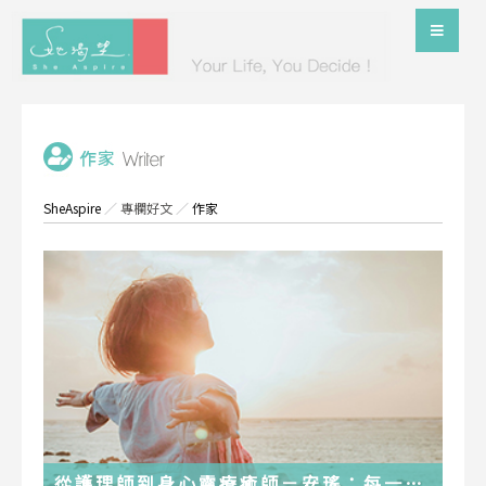
SheAspire
／
專欄好文
／
作家
從護理師到身心靈療癒師－安瑤：每一段