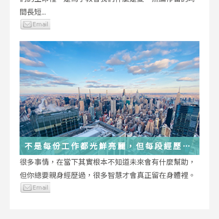
間長短...
不是每份工作都光鮮亮麗，但每段經歷都
在偷偷改變你
很多事情，在當下其實根本不知道未來會有什麼幫助，
但你總要親身經歷過，很多智慧才會真正留在身體裡。