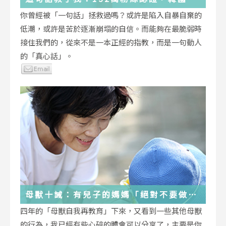
受歡迎的YouTuber「國民姐姐」金美敬
你曾經被「一句話」拯救過嗎？或許是陷入自暴自棄的
為跌落情緒深淵的你雪中送炭！
低潮，或許是苦於逐漸崩塌的自信。而能夠在最脆弱時
接住我們的，從來不是一本正經的指教，而是一句動人
的「真心話」。
母獸十誡：有兒子的媽媽「絕對不要做」
的十件事
四年的「母獸自我再教育」下來，又看到一些其他母獸
的行為，我已經有些心碎的體會可以分享了，主要是你