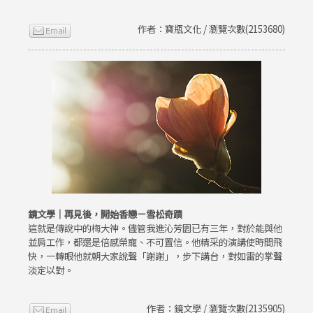
作者：寶瓶文化 / 瀏覽次數(2153680)
鏡文學｜再見後，開始香戀－雪松奇蹟
這就是傳說中的梅大神。儘管我進沁芳園已有三年，對於能與他
並肩工作，都還是倍感榮寵、不可置信。他精采的演講使時間飛
快，一轉眼他就朝大家說聲「謝謝」，步下講台，對如雷的掌聲
淡定以對。
作者：鏡文學 / 瀏覽次數(2135905)