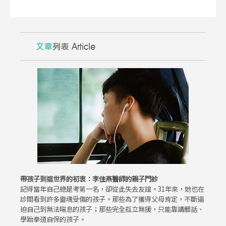
帶孩子到這世界的初衷：李佳燕醫師的親子門診
記得當年自己總是考第一名，卻從此失去友誼。31年來，她也在
診間看到許多靈魂受傷的孩子。那些為了獲得父母肯定，不斷逼
迫自己到無法喘息的孩子；那些完全孤立無援，只能靠講髒話、
學跆拳道自保的孩子。