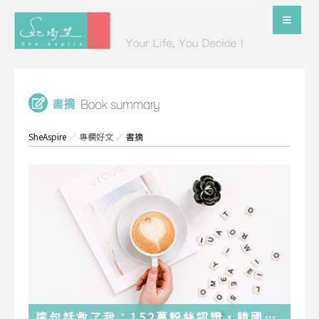
SheAspire
／
專欄好文
／
書摘
這句話救了我：152萬粉絲認證，韓國最