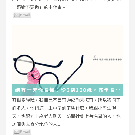
「絕對不要做」的十件事。
總有一天你會懂：從0到100歲，該學會
的人生大事，都在這些生活的小事裡了
有很多經驗，我自己不曾有過或尚未擁有，所以我問了
許多人，他們這一生中學到了些什麼。我跟小學生聊
天，也跟九十歲老人聊天，訪問社會上有名望的人，也
訪問失去身分地位的人...