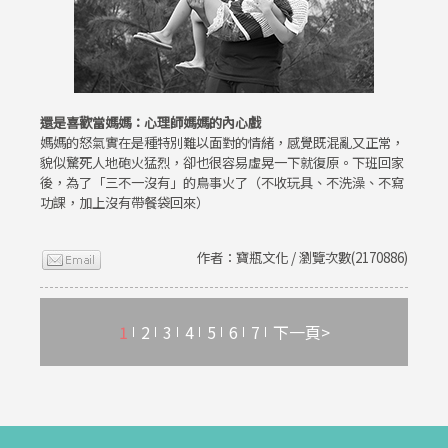
還是喜歡當媽媽：心理師媽媽的內心戲
媽媽的怒氣實在是種特別難以面對的情緒，感覺既混亂又正常，
貌似驚死人地砲火猛烈，卻也很容易虛晃一下就復原。下班回家
後，為了「三不一沒有」的鳥事火了（不收玩具、不洗澡、不寫
功課，加上沒有帶餐袋回來）
作者：寶瓶文化 / 瀏覽次數(2170886)
1
2
3
4
5
6
7
下一頁>