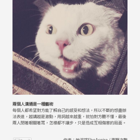
兩個人溝通是一種藝術
每個人都希望對方能了解自己的感受和想法，所以不斷的想盡辦
法表達，越講越是激動，用詞越來越重，就怕對方聽不懂，最後
兩人閉著眼關著耳，怎樣都不讓步，只是造成互相傷害的局面。
作者：她渴望SheAspire / 瀏覽次數