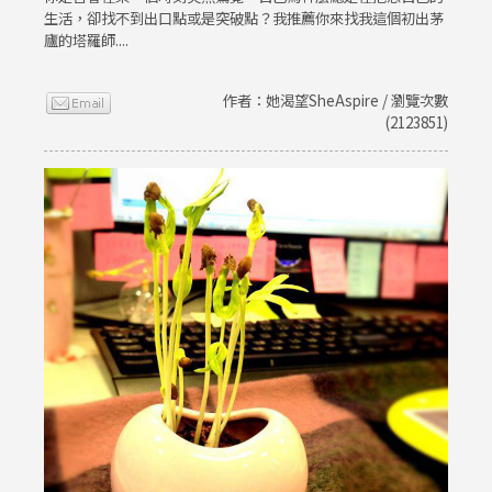
生活，卻找不到出口點或是突破點？我推薦你來找我這個初出茅
廬的塔羅師....
作者：她渴望SheAspire / 瀏覽次數
(2123851)