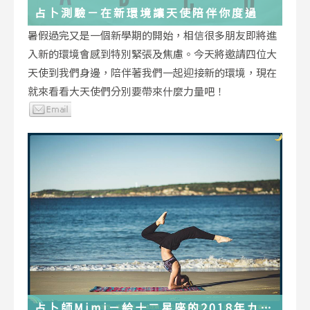
占卜測驗－在新環境讓天使陪伴你度過
暑假過完又是一個新學期的開始，相信很多朋友即將進
入新的環境會感到特別緊張及焦慮。今天將邀請四位大
天使到我們身邊，陪伴著我們一起迎接新的環境，現在
就來看看大天使們分別要帶來什麼力量吧！
占卜師Mimi－給十二星座的2018年九月