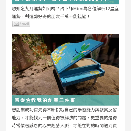
運勢小叮嚀
想知道九月運勢如何嗎？占卜師Mimi為各位解析12星座
運勢，對運勢好奇的朋友千萬不能錯過！
音樂盒教我的創業三件事
想創業成功首先得不斷挑戰自己的學習能力與觀察反省
能力，才能找到一個值得被解決的問題，更重要的是得
時常懷著感恩的心去經營人脈，才能在對的時間遇到貴