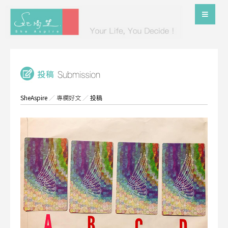
SheAspire
／
專欄好文
／
投稿