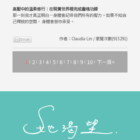
高壓中的溫柔修行：在現實世界裡完成靈魂功課
那一刻我才真正明白－身體會記得我們所有的壓力。如果不給自
己釋放的空間， 身體會替你承受。
作者：Claudia Lin / 瀏覽次數(915291)
1
2
3
4
5
6
7
8
9
10
下一頁>