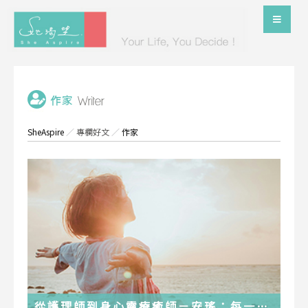
SheAspire
／
專欄好文
／
作家
從護理師到身心靈療癒師－安瑤：每一段