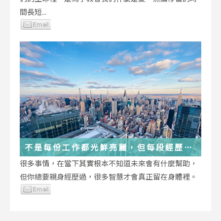
間長短...
不是每份工作都光鮮亮麗，但每段經歷都
在偷偷改變你
很多事情，在當下其實根本不知道未來會有什麼幫助，
但你總要親身經歷過，很多智慧才會真正留在身體裡。