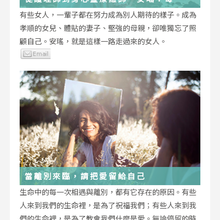
低谷，都能成為重生的起點
有些女人，一輩子都在努力成為別人期待的樣子。成為
孝順的女兒、體貼的妻子、堅強的母親，卻唯獨忘了照
顧自己。安瑤，就是這樣一路走過來的女人。
當離別來臨，請把愛留給自己
生命中的每一次相遇與離別，都有它存在的原因。有些
人來到我們的生命裡，是為了祝福我們；有些人來到我
們的生命裡，是為了教會我們什麼是愛。無論停留的時