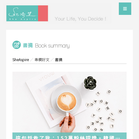
SheAspire
／
專欄好文
／
書摘
這句話救了我：152萬粉絲認證，韓國最