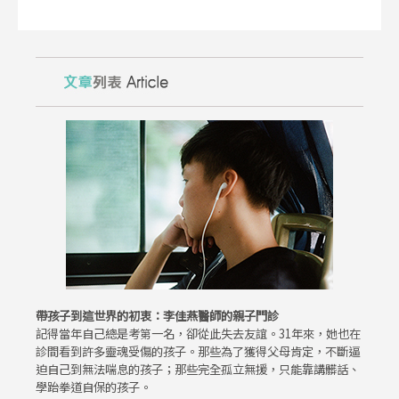
帶孩子到這世界的初衷：李佳燕醫師的親子門診
記得當年自己總是考第一名，卻從此失去友誼。31年來，她也在
診間看到許多靈魂受傷的孩子。那些為了獲得父母肯定，不斷逼
迫自己到無法喘息的孩子；那些完全孤立無援，只能靠講髒話、
學跆拳道自保的孩子。