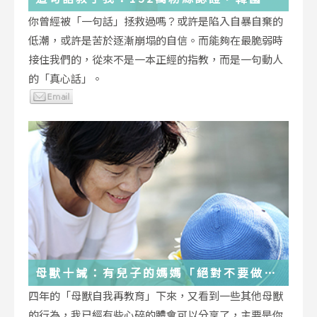
受歡迎的YouTuber「國民姐姐」金美敬
你曾經被「一句話」拯救過嗎？或許是陷入自暴自棄的
為跌落情緒深淵的你雪中送炭！
低潮，或許是苦於逐漸崩塌的自信。而能夠在最脆弱時
接住我們的，從來不是一本正經的指教，而是一句動人
的「真心話」。
母獸十誡：有兒子的媽媽「絕對不要做」
的十件事
四年的「母獸自我再教育」下來，又看到一些其他母獸
的行為，我已經有些心碎的體會可以分享了，主要是你