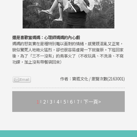
還是喜歡當媽媽：心理師媽媽的內心戲
媽媽的怒氣實在是種特別難以面對的情緒，感覺既混亂又正常，
貌似驚死人地砲火猛烈，卻也很容易虛晃一下就復原。下班回家
後，為了「三不一沒有」的鳥事火了（不收玩具、不洗澡、不寫
功課，加上沒有帶餐袋回來）
作者：寶瓶文化 / 瀏覽次數(2163001)
1
2
3
4
5
6
7
下一頁>