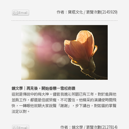
作者：寶瓶文化 / 瀏覽次數(2145929)
鏡文學｜再見後，開始香戀－雪松奇蹟
這就是傳說中的梅大神。儘管我進沁芳園已有三年，對於能與他
並肩工作，都還是倍感榮寵、不可置信。他精采的演講使時間飛
快，一轉眼他就朝大家說聲「謝謝」，步下講台，對如雷的掌聲
淡定以對。
作者：鏡文學 / 瀏覽次數(2127814)