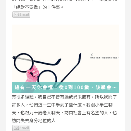
「絕對不要做」的十件事。
總有一天你會懂：從0到100歲，該學會
的人生大事，都在這些生活的小事裡了
有很多經驗，我自己不曾有過或尚未擁有，所以我問了
許多人，他們這一生中學到了些什麼。我跟小學生聊
天，也跟九十歲老人聊天，訪問社會上有名望的人，也
訪問失去身分地位的人...