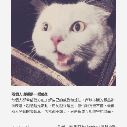
兩個人溝通是一種藝術
每個人都希望對方能了解自己的感受和想法，所以不斷的想盡辦
法表達，越講越是激動，用詞越來越重，就怕對方聽不懂，最後
兩人閉著眼關著耳，怎樣都不讓步，只是造成互相傷害的局面。
作者：她渴望SheAspire / 瀏覽次數