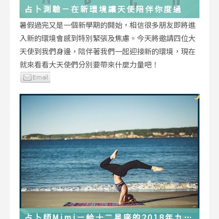
占卜測驗－在新環境讓天使陪伴你度過
暑假過完又是一個新學期的開始，相信很多朋友即將進
入新的環境會感到特別緊張及焦慮。今天將邀請四位大
天使到我們身邊，陪伴著我們一起迎接新的環境，現在
就來看看大天使們分別要帶來什麼力量吧！
占卜師Mimi－給十二星座的2018年九月