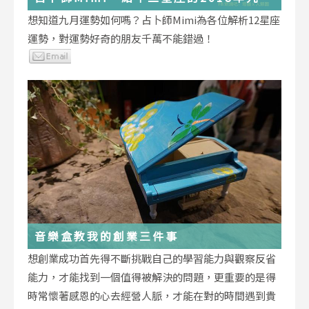
運勢小叮嚀
想知道九月運勢如何嗎？占卜師Mimi為各位解析12星座
運勢，對運勢好奇的朋友千萬不能錯過！
音樂盒教我的創業三件事
想創業成功首先得不斷挑戰自己的學習能力與觀察反省
能力，才能找到一個值得被解決的問題，更重要的是得
時常懷著感恩的心去經營人脈，才能在對的時間遇到貴