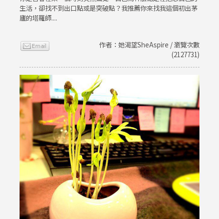
生活，卻找不到出口點或是突破點？我推薦你來找我這個初出茅
廬的塔羅師....
作者：她渴望SheAspire / 瀏覽次數
(2127731)