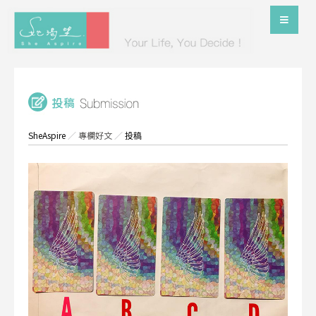
SheAspire
／
專欄好文
／
投稿