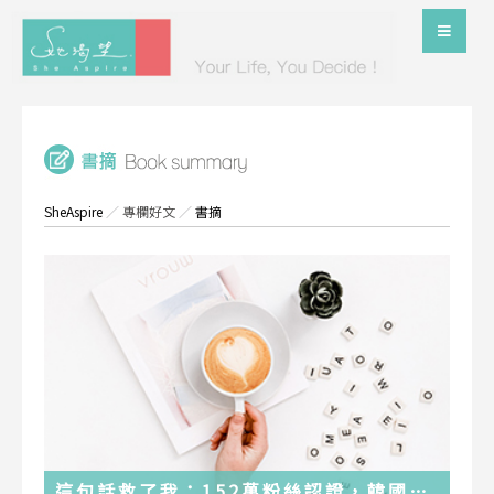
SheAspire
／
專欄好文
／
書摘
這句話救了我：152萬粉絲認證，韓國最