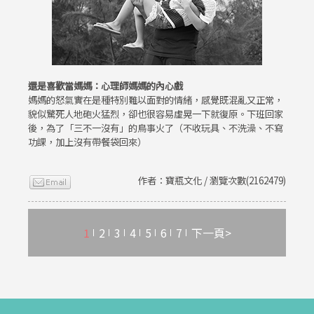
還是喜歡當媽媽：心理師媽媽的內心戲
媽媽的怒氣實在是種特別難以面對的情緒，感覺既混亂又正常，
貌似驚死人地砲火猛烈，卻也很容易虛晃一下就復原。下班回家
後，為了「三不一沒有」的鳥事火了（不收玩具、不洗澡、不寫
功課，加上沒有帶餐袋回來）
作者：寶瓶文化 / 瀏覽次數(2162479)
1
2
3
4
5
6
7
下一頁>