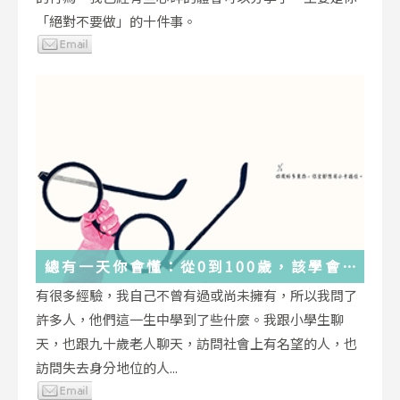
「絕對不要做」的十件事。
總有一天你會懂：從0到100歲，該學會
的人生大事，都在這些生活的小事裡了
有很多經驗，我自己不曾有過或尚未擁有，所以我問了
許多人，他們這一生中學到了些什麼。我跟小學生聊
天，也跟九十歲老人聊天，訪問社會上有名望的人，也
訪問失去身分地位的人...