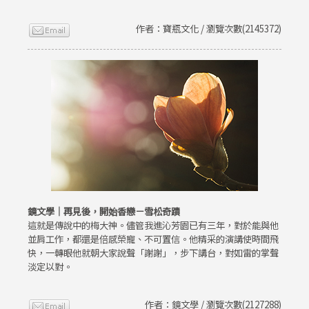
作者：寶瓶文化 / 瀏覽次數(2145372)
鏡文學｜再見後，開始香戀－雪松奇蹟
這就是傳說中的梅大神。儘管我進沁芳園已有三年，對於能與他
並肩工作，都還是倍感榮寵、不可置信。他精采的演講使時間飛
快，一轉眼他就朝大家說聲「謝謝」，步下講台，對如雷的掌聲
淡定以對。
作者：鏡文學 / 瀏覽次數(2127288)