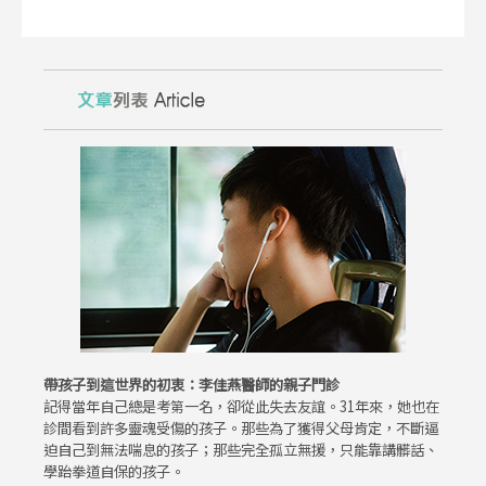
帶孩子到這世界的初衷：李佳燕醫師的親子門診
記得當年自己總是考第一名，卻從此失去友誼。31年來，她也在
診間看到許多靈魂受傷的孩子。那些為了獲得父母肯定，不斷逼
迫自己到無法喘息的孩子；那些完全孤立無援，只能靠講髒話、
學跆拳道自保的孩子。