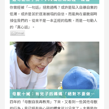
受歡迎的YouTuber「國民姐姐」金美敬
你曾經被「一句話」拯救過嗎？或許是陷入自暴自棄的
為跌落情緒深淵的你雪中送炭！
低潮，或許是苦於逐漸崩塌的自信。而能夠在最脆弱時
接住我們的，從來不是一本正經的指教，而是一句動人
的「真心話」。
母獸十誡：有兒子的媽媽「絕對不要做」
的十件事
四年的「母獸自我再教育」下來，又看到一些其他母獸
的行為，我已經有些心碎的體會可以分享了，主要是你