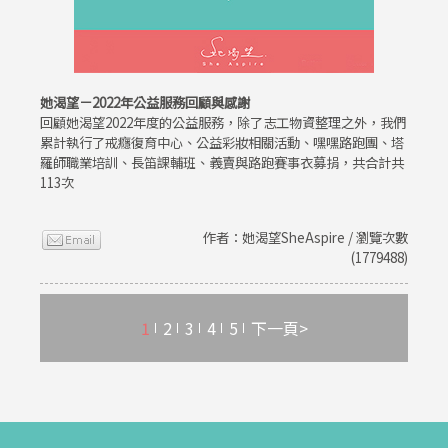
她渴望－2022年公益服務回顧與感謝
回顧她渴望2022年度的公益服務，除了志工物資整理之外，我們
累計執行了戒癮復育中心、公益彩妝相關活動、嘿嘿路跑團、塔
羅師職業培訓、長笛課輔班、義賣與路跑賽事衣募捐，共合計共
113次
作者：她渴望SheAspire / 瀏覽次數
(1779488)
1
2
3
4
5
下一頁>