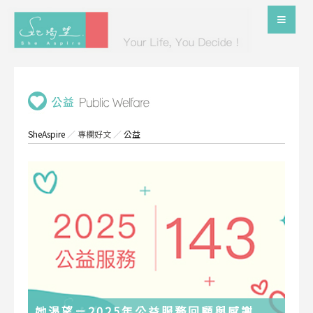
SheAspire
／
專欄好文
／
公益
她渴望－2025年公益服務回顧與感謝