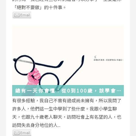
「絕對不要做」的十件事。
總有一天你會懂：從0到100歲，該學會
的人生大事，都在這些生活的小事裡了
有很多經驗，我自己不曾有過或尚未擁有，所以我問了
許多人，他們這一生中學到了些什麼。我跟小學生聊
天，也跟九十歲老人聊天，訪問社會上有名望的人，也
訪問失去身分地位的人...