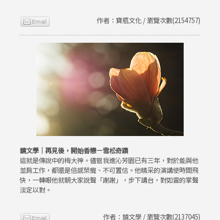
作者：寶瓶文化 / 瀏覽次數(2154757)
鏡文學｜再見後，開始香戀－雪松奇蹟
這就是傳說中的梅大神。儘管我進沁芳園已有三年，對於能與他
並肩工作，都還是倍感榮寵、不可置信。他精采的演講使時間飛
快，一轉眼他就朝大家說聲「謝謝」，步下講台，對如雷的掌聲
淡定以對。
作者：鏡文學 / 瀏覽次數(2137045)