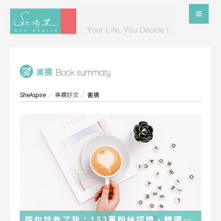
SheAspire
／
專欄好文
／
書摘
這句話救了我：152萬粉絲認證，韓國最