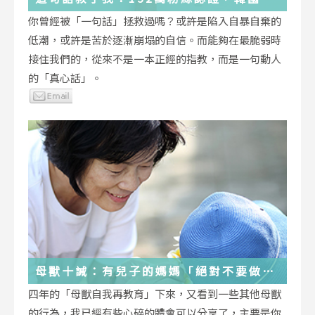
受歡迎的YouTuber「國民姐姐」金美敬
你曾經被「一句話」拯救過嗎？或許是陷入自暴自棄的
為跌落情緒深淵的你雪中送炭！
低潮，或許是苦於逐漸崩塌的自信。而能夠在最脆弱時
接住我們的，從來不是一本正經的指教，而是一句動人
的「真心話」。
母獸十誡：有兒子的媽媽「絕對不要做」
的十件事
四年的「母獸自我再教育」下來，又看到一些其他母獸
的行為，我已經有些心碎的體會可以分享了，主要是你