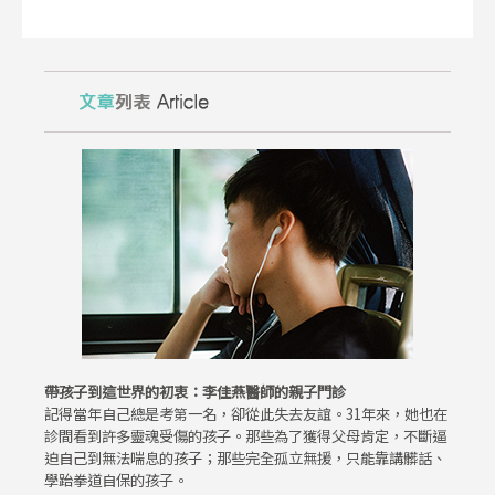
帶孩子到這世界的初衷：李佳燕醫師的親子門診
記得當年自己總是考第一名，卻從此失去友誼。31年來，她也在
診間看到許多靈魂受傷的孩子。那些為了獲得父母肯定，不斷逼
迫自己到無法喘息的孩子；那些完全孤立無援，只能靠講髒話、
學跆拳道自保的孩子。