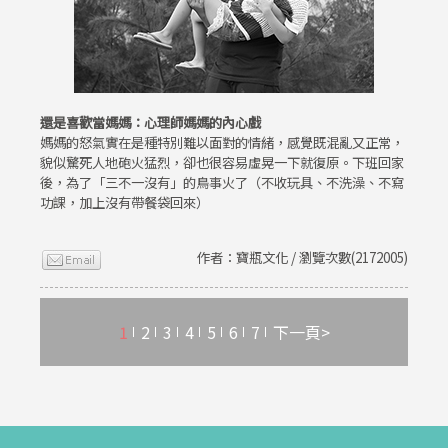
還是喜歡當媽媽：心理師媽媽的內心戲
媽媽的怒氣實在是種特別難以面對的情緒，感覺既混亂又正常，
貌似驚死人地砲火猛烈，卻也很容易虛晃一下就復原。下班回家
後，為了「三不一沒有」的鳥事火了（不收玩具、不洗澡、不寫
功課，加上沒有帶餐袋回來）
作者：寶瓶文化 / 瀏覽次數(2172005)
1
2
3
4
5
6
7
下一頁>