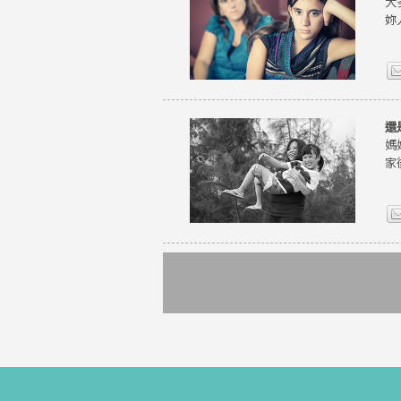
大
妳
還
媽
家