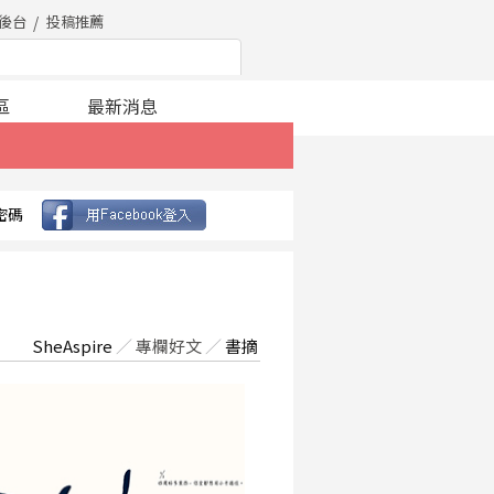
後台
投稿推薦
區
最新消息
密碼
SheAspire
／
專欄好文
／
書摘