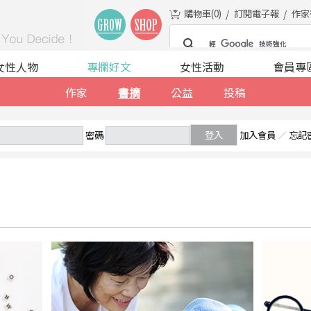
購物車(
0
)
訂閱電子報
作家
女性人物
專欄好文
女性活動
會員專
作家
書摘
公益
投稿
密碼
登入
加入會員
／
忘記