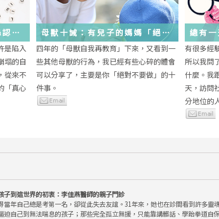
絲認
母獸十誡：有兒子的媽媽「絕對
總有一
不要做」的十件事
歲，該
許是陷入
四年的「母獸自我再教育」下來，又看到一
有很多經
金美敬
些生活
崩塌的自
些其他母獸的行為，我已經有些心碎的體會
所以我問
送炭！
，從來不
可以分享了，主要是你「絕對不要做」的十
什麼。我
的「真心
件事。
天，訪問
分地位的人.
孩子到這世界的初衷：李佳燕醫師的親子門診
得當年自己總是考第一名，卻從此失去友誼。31年來，她也在診間看到許多靈
逼迫自己到無法喘息的孩子；那些完全孤立無援，只能靠講髒話、學跆拳道自