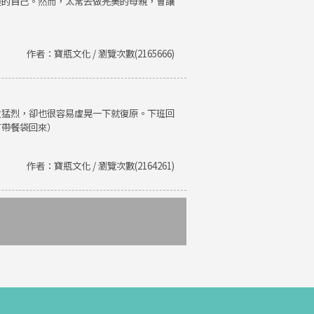
美的自己。然而，太常去做完美的母親，會讓
作者：寶瓶文化 / 瀏覽次數(2165666)
火猛烈，卻也很容易虛晃一下就復原。下班回
有帶餐袋回來）
作者：寶瓶文化 / 瀏覽次數(2164261)