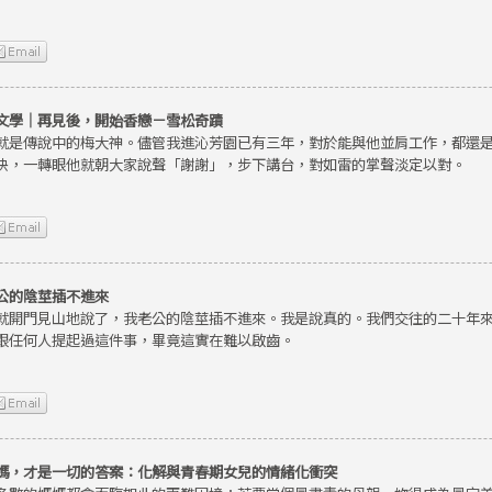
文學｜再見後，開始香戀－雪松奇蹟
就是傳說中的梅大神。儘管我進沁芳園已有三年，對於能與他並肩工作，都還
快，一轉眼他就朝大家說聲「謝謝」，步下講台，對如雷的掌聲淡定以對。
公的陰莖插不進來
就開門見山地說了，我老公的陰莖插不進來。我是說真的。我們交往的二十年
跟任何人提起過這件事，畢竟這實在難以啟齒。
媽，才是一切的答案：化解與青春期女兒的情緒化衝突