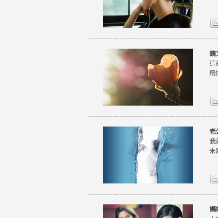
鏡
這
飛
老
我
未
媽