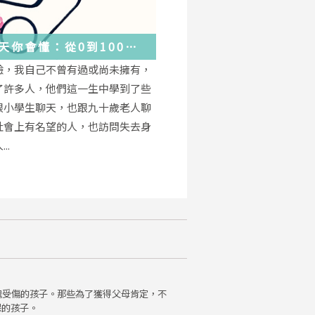
天你會懂：從0到100
學會的人生大事，都在這
驗，我自己不曾有過或尚未擁有，
的小事裡了
了許多人，他們這一生中學到了些
跟小學生聊天，也跟九十歲老人聊
社會上有名望的人，也訪問失去身
..
魂受傷的孩子。那些為了獲得父母肯定，不
保的孩子。