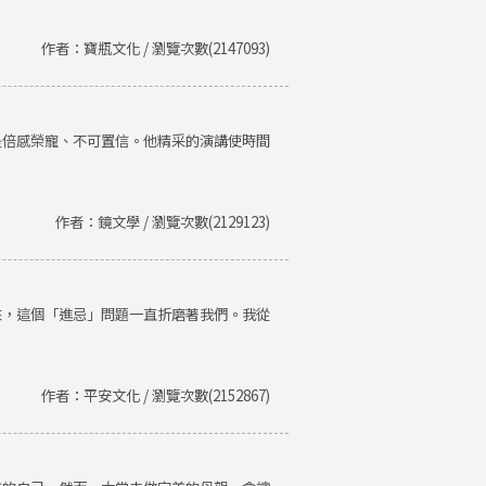
作者：寶瓶文化 / 瀏覽次數(2147093)
是倍感榮寵、不可置信。他精采的演講使時間
作者：鏡文學 / 瀏覽次數(2129123)
來，這個「進忌」問題一直折磨著我們。我從
作者：平安文化 / 瀏覽次數(2152867)