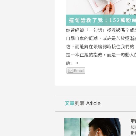
這句話救了我：152萬粉
證，韓國最受歡迎的
你曾經被「一句話」拯救過嗎？或
YouTuber「國民姐姐」
自暴自棄的低潮，或許是苦於逐漸
為跌落情緒深淵的你雪中
信。而能夠在最脆弱時接住我們的
是一本正經的指教，而是一句動人
話」。
帶
記
斷