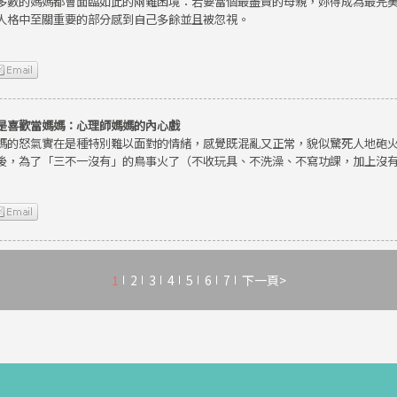
多數的媽媽都會面臨如此的兩難困境：若要當個最盡責的母親，妳得成為最完
人格中至關重要的部分感到自己多餘並且被忽視。
是喜歡當媽媽：心理師媽媽的內心戲
媽的怒氣實在是種特別難以面對的情緒，感覺既混亂又正常，貌似驚死人地砲
後，為了「三不一沒有」的鳥事火了（不收玩具、不洗澡、不寫功課，加上沒
1
2
3
4
5
6
7
下一頁>