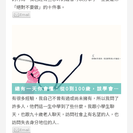
「絕對不要做」的十件事。
總有一天你會懂：從0到100歲，該學會
的人生大事，都在這些生活的小事裡了
有很多經驗，我自己不曾有過或尚未擁有，所以我問了
許多人，他們這一生中學到了些什麼。我跟小學生聊
天，也跟九十歲老人聊天，訪問社會上有名望的人，也
訪問失去身分地位的人...