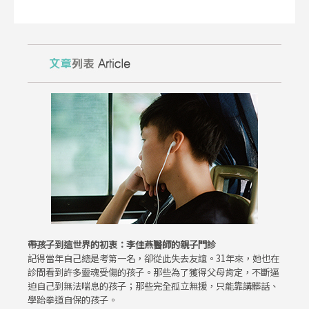
帶孩子到這世界的初衷：李佳燕醫師的親子門診
記得當年自己總是考第一名，卻從此失去友誼。31年來，她也在
診間看到許多靈魂受傷的孩子。那些為了獲得父母肯定，不斷逼
迫自己到無法喘息的孩子；那些完全孤立無援，只能靠講髒話、
學跆拳道自保的孩子。