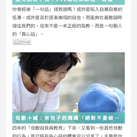
受歡迎的YouTuber「國民姐姐」金美敬
你曾經被「一句話」拯救過嗎？或許是陷入自暴自棄的
為跌落情緒深淵的你雪中送炭！
低潮，或許是苦於逐漸崩塌的自信。而能夠在最脆弱時
接住我們的，從來不是一本正經的指教，而是一句動人
的「真心話」。
母獸十誡：有兒子的媽媽「絕對不要做」
的十件事
四年的「母獸自我再教育」下來，又看到一些其他母獸
的行為，我已經有些心碎的體會可以分享了，主要是你