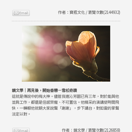
作者：寶瓶文化 / 瀏覽次數(2144932)
鏡文學｜再見後，開始香戀－雪松奇蹟
這就是傳說中的梅大神。儘管我進沁芳園已有三年，對於能與他
並肩工作，都還是倍感榮寵、不可置信。他精采的演講使時間飛
快，一轉眼他就朝大家說聲「謝謝」，步下講台，對如雷的掌聲
淡定以對。
作者：鏡文學 / 瀏覽次數(2126858)