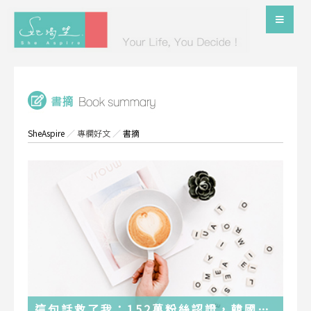
SheAspire
／
專欄好文
／
書摘
這句話救了我：152萬粉絲認證，韓國最