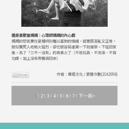
還是喜歡當媽媽：心理師媽媽的內心戲
媽媽的怒氣實在是種特別難以面對的情緒，感覺既混亂又正常，
貌似驚死人地砲火猛烈，卻也很容易虛晃一下就復原。下班回家
後，為了「三不一沒有」的鳥事火了（不收玩具、不洗澡、不寫
功課，加上沒有帶餐袋回來）
作者：寶瓶文化 / 瀏覽次數(2162056)
1
2
3
4
5
6
7
下一頁>