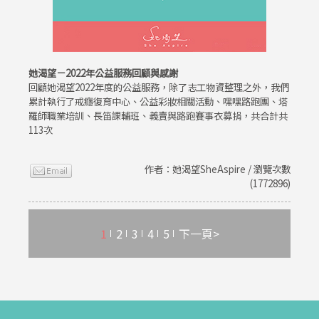
她渴望－2022年公益服務回顧與感謝
回顧她渴望2022年度的公益服務，除了志工物資整理之外，我們
累計執行了戒癮復育中心、公益彩妝相關活動、嘿嘿路跑團、塔
羅師職業培訓、長笛課輔班、義賣與路跑賽事衣募捐，共合計共
113次
作者：她渴望SheAspire / 瀏覽次數
(1772896)
1
2
3
4
5
下一頁>