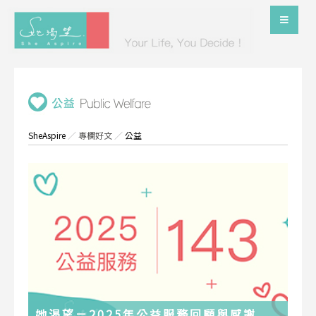
SheAspire
／
專欄好文
／
公益
她渴望－2025年公益服務回顧與感謝