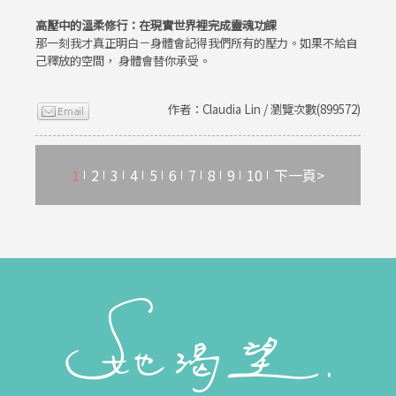
高壓中的溫柔修行：在現實世界裡完成靈魂功課
那一刻我才真正明白－身體會記得我們所有的壓力。如果不給自
己釋放的空間， 身體會替你承受。
作者：Claudia Lin / 瀏覽次數(899572)
1
2
3
4
5
6
7
8
9
10
下一頁>