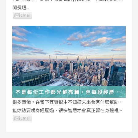
間長短...
不是每份工作都光鮮亮麗，但每段經歷都
在偷偷改變你
很多事情，在當下其實根本不知道未來會有什麼幫助，
但你總要親身經歷過，很多智慧才會真正留在身體裡。