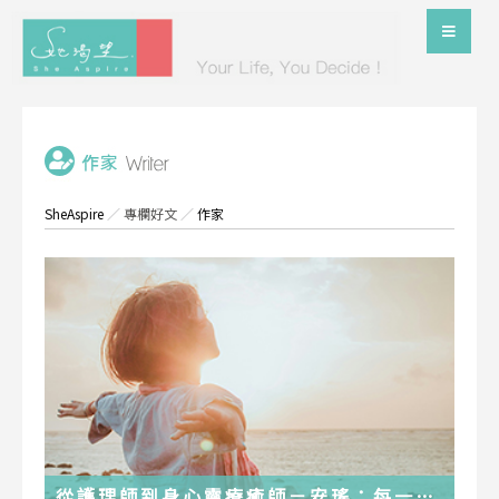
SheAspire
／
專欄好文
／
作家
從護理師到身心靈療癒師－安瑤：每一段